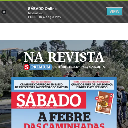
Sábado
SÁBADO Online
Assine
Iniciar Sessão
VIEW
×
Medialivre
FREE - In Google Play
NA REVISTA
CONTEÚDO EXCLUSIVO PARA ASSINANTES