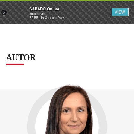
Sábado
SÁBADO Online
Assine
Iniciar Sessão
VIEW
×
Medialivre
FREE - In Google Play
AUTOR