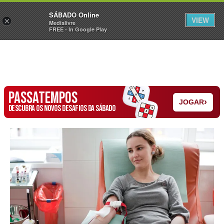
Sábado
SÁBADO Online
Assine
Iniciar Sessão
VIEW
×
Medialivre
FREE - In Google Play
PASSATEMPOS
›
JOGAR
DESCUBRA OS NOVOS DESAFIOS DA SÁBADO