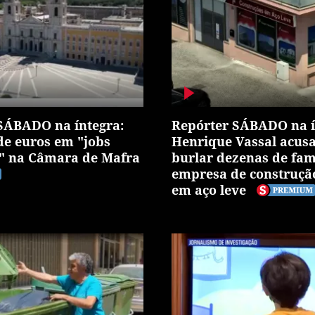
SÁBADO na íntegra:
Repórter SÁBADO na í
de euros em "jobs
Henrique Vassal acus
" na Câmara de Mafra
burlar dezenas de fam
empresa de construçã
em aço leve