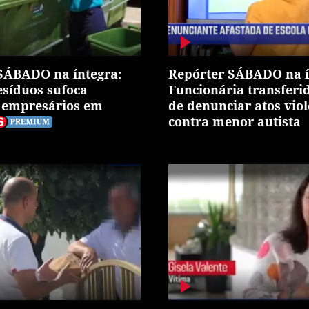
SÁBADO na íntegra:
Repórter SÁBADO na í
esíduos sufoca
Funcionária transferi
e empresários em
de denunciar atos vio
contra menor autista