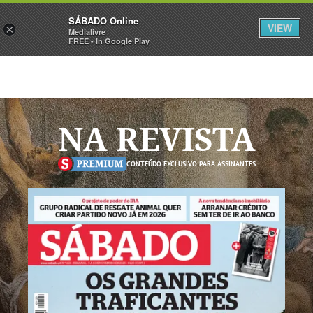
Sábado
SÁBADO Online
Assine
Iniciar Sessão
VIEW
×
Medialivre
FREE - In Google Play
NA REVISTA
CONTEÚDO EXCLUSIVO PARA ASSINANTES