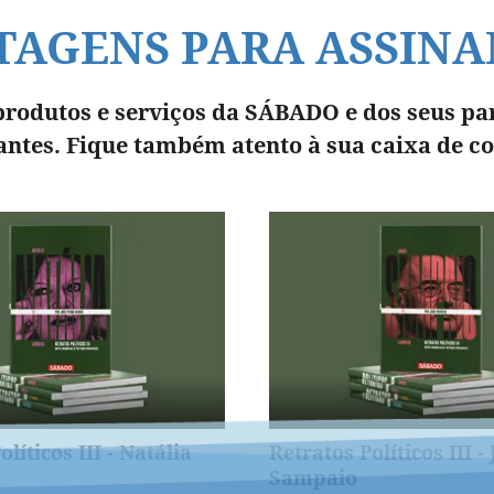
TAGENS PARA ASSINA
produtos e serviços da SÁBADO e dos seus pa
antes. Fique também atento à sua caixa de co
líticos III - Natália
Retratos Políticos III -
Sampaio