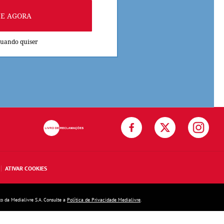
NE AGORA
quando quiser
ATIVAR COOKIES
to da Medialivre S.A. Consulte a
Política de Privacidade Medialivre
.