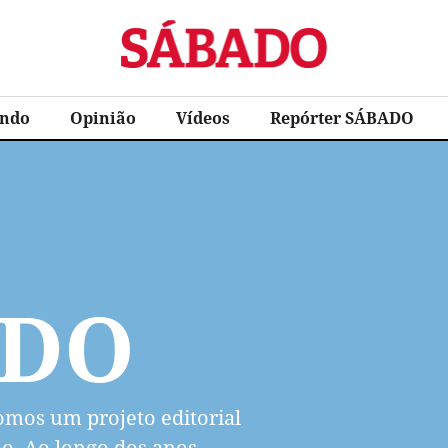
Sábado
ndo
Opinião
Vídeos
Repórter SÁBADO
NDO
mos um projeto editorial
o. Ao longo dos anos,