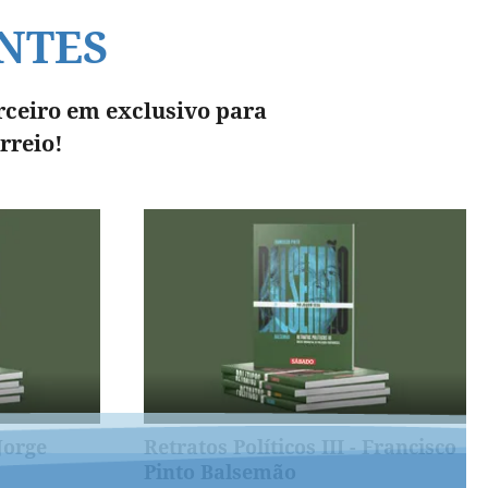
NTES
rceiro em exclusivo para
rreio!
 Jorge
Retratos Políticos III - Francisco
Pinto Balsemão