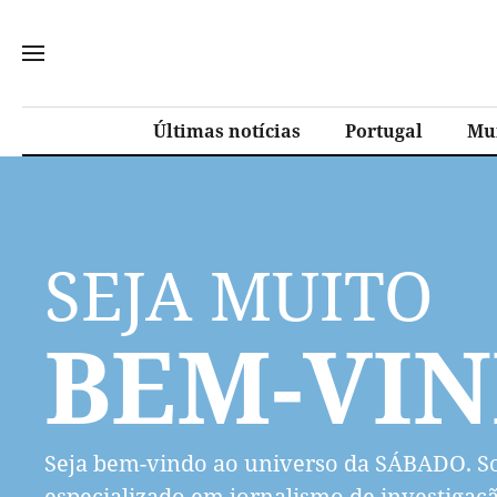
Últimas notícias
Portugal
Mu
SEJA MUITO
BEM-VI
Seja bem-vindo ao universo da SÁBADO. So
especializado em jornalismo de investigaçã