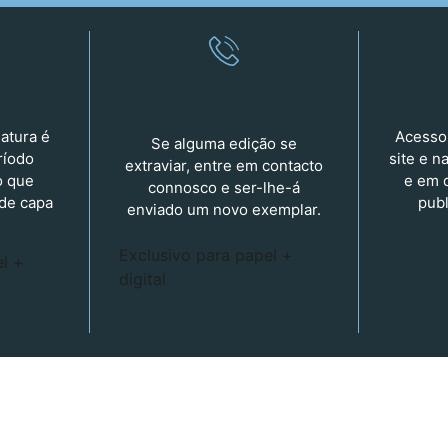
natura é
Acesso 
Se alguma edição se
ríodo
site e n
extraviar, entre em contacto
o que
e em 
connosco e ser-lhe-á
 de capa
publ
enviado um novo exemplar.
Exclusivo para
papel +
l +
digital