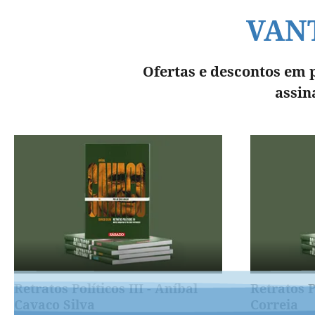
VAN
Ofertas e descontos em 
assin
Retratos Políticos III - Aníbal
Retratos Po
Cavaco Silva
Correia