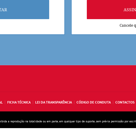
TAR
ASSI
Cancele 
AL
FICHA TÉCNICA
LEI DA TRANSPARÊNCIA
CÓDIGO DE CONDUTA
CONTACTOS
oibida a reprodução na totalidade ou em parte, em qualquer tipo de suporte, sem prévia permissão por escri