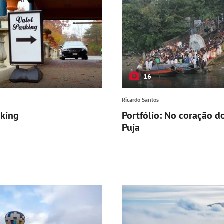
16
Ricardo Santos
rking
Portfólio: No coração d
Puja