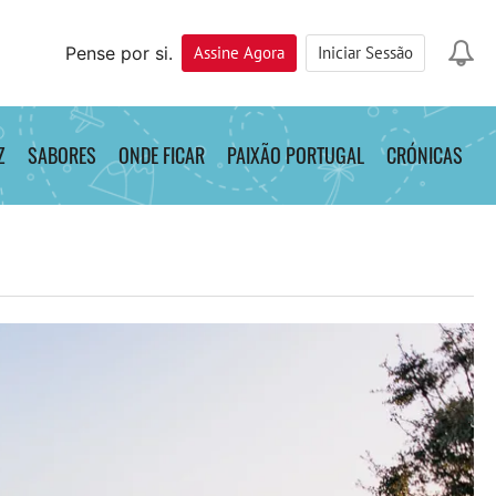
Pense por si.
Assine
Agora
Iniciar Sessão
Z
SABORES
ONDE FICAR
PAIXÃO PORTUGAL
CRÓNICAS