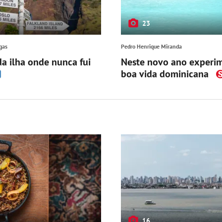
23
gas
Pedro Henrique Miranda
da ilha onde nunca fui
Neste novo ano experi
boa vida dominicana
16