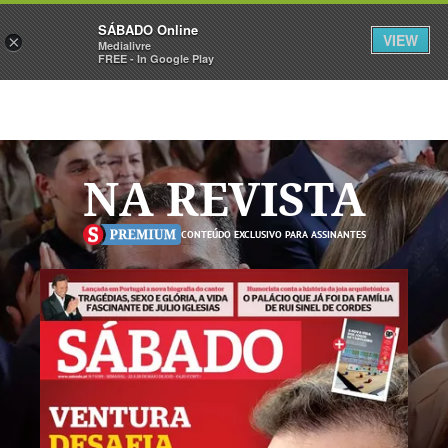
Sábado
SÁBADO Online
Assine
Iniciar Sessão
VIEW
×
Medialivre
FREE - In Google Play
NA REVISTA
CONTEÚDO EXCLUSIVO PARA ASSINANTES