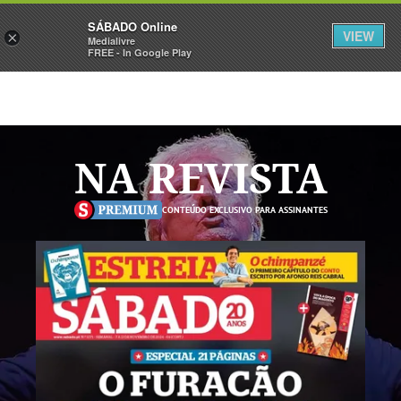
Sábado
SÁBADO Online
Assine
Iniciar Sessão
VIEW
×
Medialivre
FREE - In Google Play
NA REVISTA
CONTEÚDO EXCLUSIVO PARA ASSINANTES