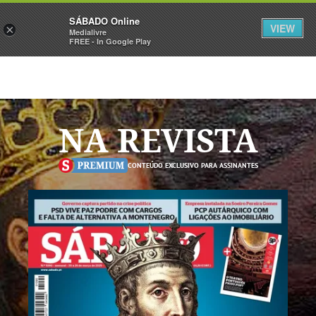
Sábado
SÁBADO Online
Assine
Iniciar Sessão
VIEW
×
Medialivre
FREE - In Google Play
NA REVISTA
CONTEÚDO EXCLUSIVO PARA ASSINANTES