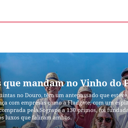
as que mandam no Vinho do 
quintas no Douro, têm um antepassado que estev
ança com empresas como a Fladgate, com um espiã
 comprada pela Sogrape a 130 primos, foi fundad
os luxos que faliram ambos.