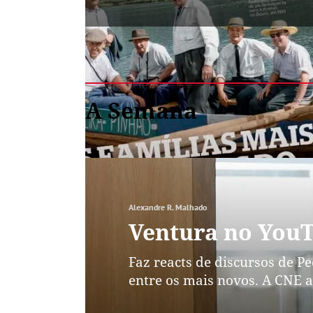
A Semana
Alexandre R. Malhado
Ventura no YouT
Faz reacts de discursos de P
entre os mais novos. A CNE 