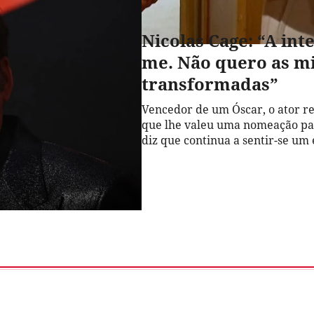
Nicolas Cage: “A inte
me. Não quero as m
transformadas”
Vencedor de um Óscar, o ator r
que lhe valeu uma nomeação par
diz que continua a sentir-se um