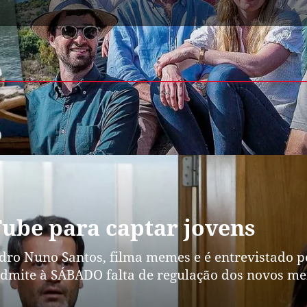
ube para captar jovens
edro Nuno Santos, filma memes e é entrevistado 
admite à SÁBADO falta de regulação dos novos me