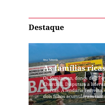
Destaque
Ana Taborda
As famílias ric
Os Symington, donos de 27 
Churchill. Disputam a lider
marcas. A lendária Ferreira,
dois filhos acumularam tant