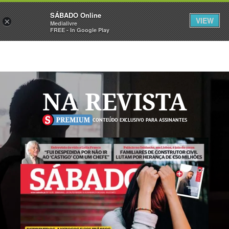
Sábado
SÁBADO Online
Assine
Iniciar Sessão
VIEW
×
Medialivre
FREE - In Google Play
NA REVISTA
CONTEÚDO EXCLUSIVO PARA ASSINANTES