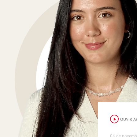
OUVIR A
04 de novemb