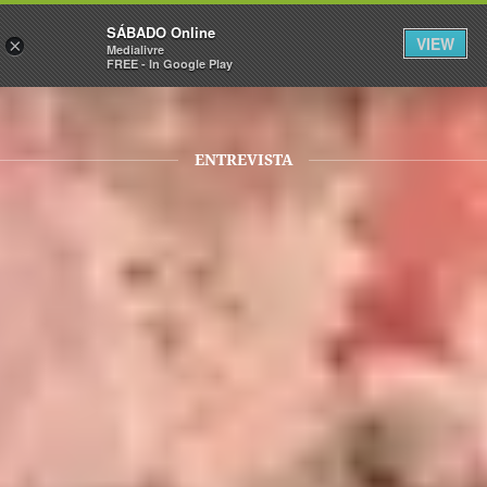
Sábado
SÁBADO Online
Assine
Iniciar Sessão
VIEW
×
Medialivre
FREE - In Google Play
ENTREVISTA