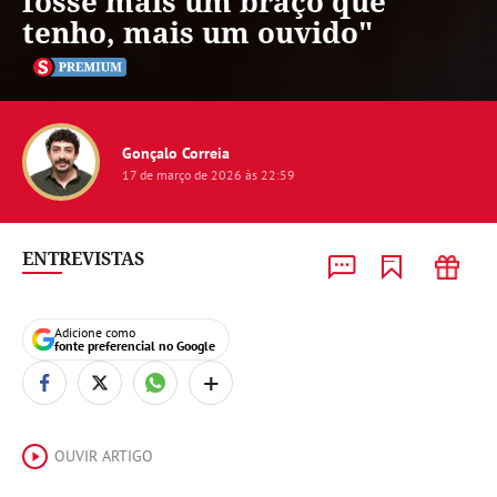
fosse mais um braço que
tenho, mais um ouvido"
Gonçalo Correia
17 de março de 2026 às 22:59
ENTREVISTAS
Adicione como
fonte preferencial no Google
+
OUVIR ARTIGO