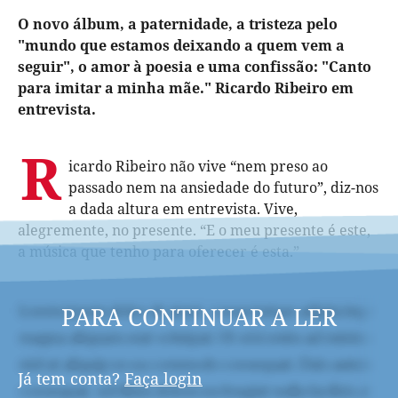
O novo álbum, a paternidade, a tristeza pelo
"mundo que estamos deixando a quem vem a
seguir", o amor à poesia e uma confissão: "Canto
para imitar a minha mãe." Ricardo Ribeiro em
entrevista.
R
icardo Ribeiro não vive “nem preso ao
passado nem na ansiedade do futuro”, diz-nos
a dada altura em entrevista. Vive,
alegremente, no presente. “E o meu presente é este,
a música que tenho para oferecer é esta.”
PARA CONTINUAR A LER
Já tem conta?
Faça login