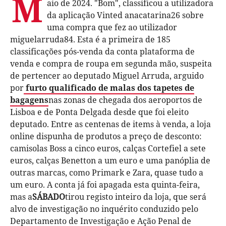
M
aio de 2024. "Bom", classificou a utilizadora
da aplicação Vinted anacatarina26 sobre
uma compra que fez ao utilizador
miguelarruda84. Esta é a primeira de 185
classificações pós-venda da conta plataforma de
venda e compra de roupa em segunda mão, suspeita
de pertencer ao deputado Miguel Arruda, arguido
por
furto qualificado de malas dos tapetes de
bagagens
nas zonas de chegada dos aeroportos de
Lisboa e de Ponta Delgada desde que foi eleito
deputado. Entre as centenas de items à venda, a loja
online dispunha de produtos a preço de desconto:
camisolas Boss a cinco euros, calças Cortefiel a sete
euros, calças Benetton a um euro e uma panóplia de
outras marcas, como Primark e Zara, quase tudo a
um euro. A conta já foi apagada esta quinta-feira,
mas a
SÁBADO
tirou registo inteiro da loja, que será
alvo de investigação no inquérito conduzido pelo
Departamento de Investigação e Ação Penal de