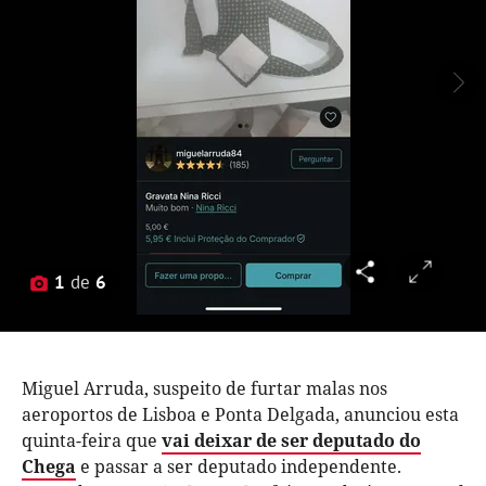
1
de
6
Miguel Arruda, suspeito de furtar malas nos
aeroportos de Lisboa e Ponta Delgada, anunciou esta
quinta-feira que
vai deixar de ser deputado do
Chega
e passar a ser deputado independente.