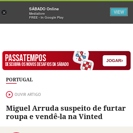
Sábado
SÁBADO Online
Assine
Iniciar Sessão
VIEW
×
Medialivre
FREE - In Google Play
PASSATEMPOS
›
JOGAR
DESCUBRA OS NOVOS DESAFIOS DA SÁBADO
PORTUGAL
OUVIR ARTIGO
Miguel Arruda suspeito de furtar
roupa e vendê-la na Vinted