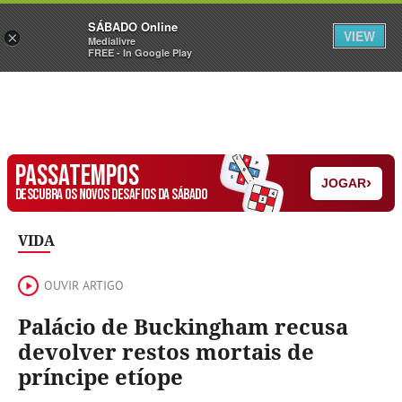
Sábado
SÁBADO Online
Assine
Iniciar Sessão
VIEW
×
Medialivre
FREE - In Google Play
PASSATEMPOS
›
JOGAR
DESCUBRA OS NOVOS DESAFIOS DA SÁBADO
VIDA
OUVIR ARTIGO
Palácio de Buckingham recusa
devolver restos mortais de
príncipe etíope