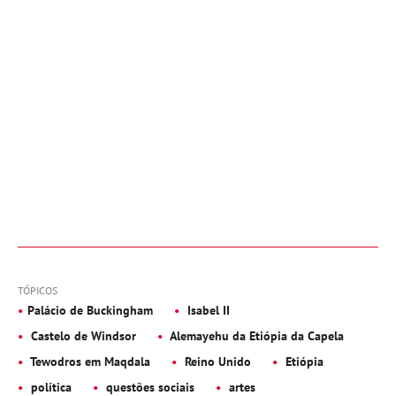
TÓPICOS
Palácio de Buckingham
Isabel II
Castelo de Windsor
Alemayehu da Etiópia da Capela
Tewodros em Maqdala
Reino Unido
Etiópia
política
questões sociais
artes