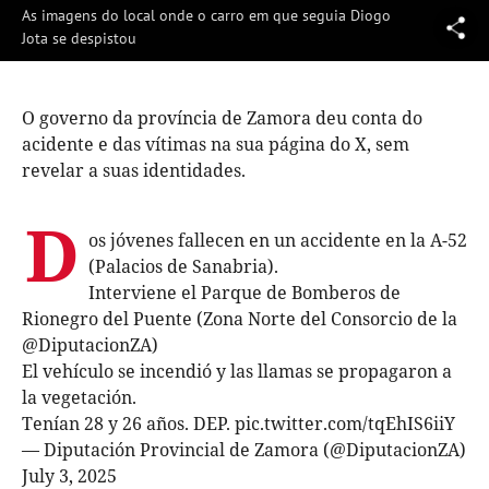
Vídeo
As imagens do local onde o carro em que seguia Diogo
Jota se despistou
O governo da província de Zamora deu conta do
acidente e das vítimas na sua página do X, sem
revelar a suas identidades.
D
os jóvenes fallecen en un accidente en la A-52
(Palacios de Sanabria).
Interviene el Parque de Bomberos de
Rionegro del Puente (Zona Norte del Consorcio de la
@DiputacionZA
)
El vehículo se incendió y las llamas se propagaron a
la vegetación.
Tenían 28 y 26 años. DEP.
pic.twitter.com/tqEhIS6iiY
— Diputación Provincial de Zamora (@DiputacionZA)
July 3, 2025