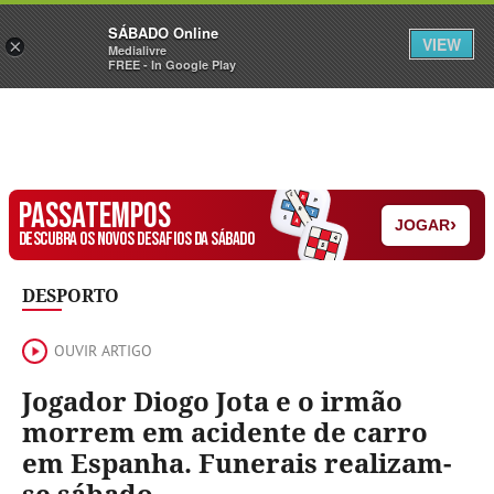
Sábado
SÁBADO Online
Assine
Iniciar Sessão
VIEW
×
Medialivre
FREE - In Google Play
PASSATEMPOS
›
JOGAR
DESCUBRA OS NOVOS DESAFIOS DA SÁBADO
DESPORTO
OUVIR ARTIGO
Jogador Diogo Jota e o irmão
morrem em acidente de carro
em Espanha. Funerais realizam-
se sábado