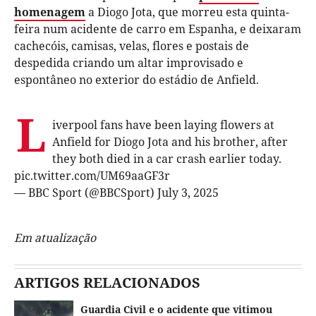
homenagem
a Diogo Jota, que morreu esta quinta-
feira num acidente de carro em Espanha,
e deixaram
cachecóis, camisas, velas
, flores
e
postai
s de
despedida criando um altar improvisado
e
espontâneo
no exterior
do estádio de Anfield.
L
iverpool fans have been laying flowers at
Anfield for Diogo Jota and his brother, after
they both died in a car crash earlier today.
pic.twitter.com/UM69aaGF3r
— BBC Sport (@BBCSport)
July 3, 2025
Em atualização
ARTIGOS RELACIONADOS
Guardia Civil e o acidente que vitimou