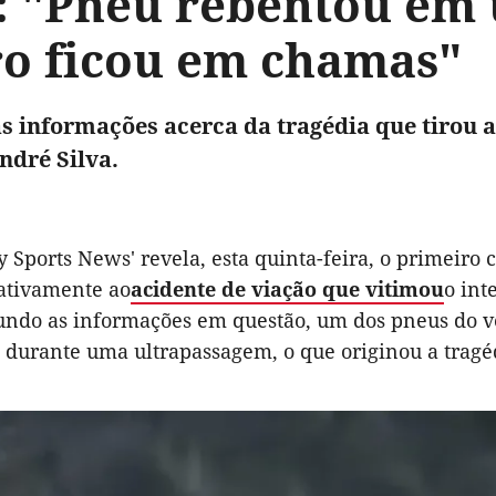
a: "Pneu rebentou em
ro ficou em chamas"
s informações acerca da tragédia que tirou a
ndré Silva.
y Sports News' revela, esta quinta-feira, o primeir
ativamente ao
acidente de viação que vitimou
o int
gundo as informações em questão, um dos pneus do ve
 durante uma ultrapassagem, o que originou a tragé