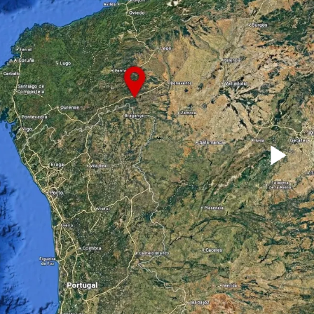
Re
Ví