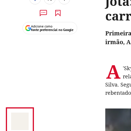
Jot
car
Adicione como
fonte preferencial no Google
Primeira
irmão, A
A
'Sk
rel
Silva. Se
rebentado