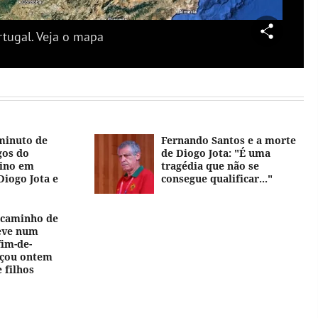
rtugal. Veja o mapa
minuto de
Fernando Santos e a morte
gos do
de Diogo Jota: "É uma
ino em
tragédia que não se
iogo Jota e
consegue qualificar..."
a caminho de
teve num
im-de-
çou ontem
 filhos