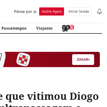
Pense por si.
Assine
Agora
Iniciar Sessão
Passatempos
Viajante
›
JOGAR
te que vitimou Diogo