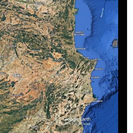
produzir
deo