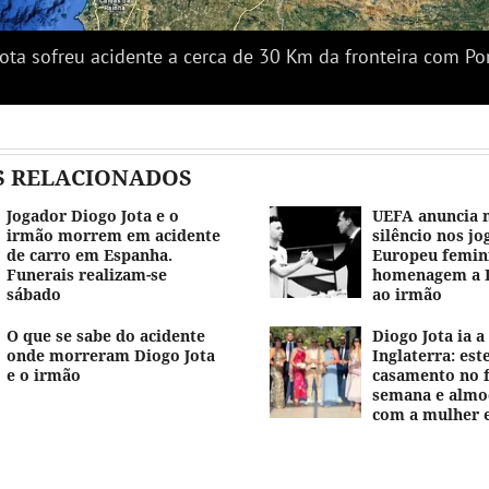
ota sofreu acidente a cerca de 30 Km da fronteira com Po
S RELACIONADOS
Jogador Diogo Jota e o
UEFA anuncia 
irmão morrem em acidente
silêncio nos jo
de carro em Espanha.
Europeu femin
Funerais realizam-se
homenagem a D
sábado
ao irmão
O que se sabe do acidente
Diogo Jota ia 
onde morreram Diogo Jota
Inglaterra: es
e o irmão
casamento no f
semana e almo
com a mulher e