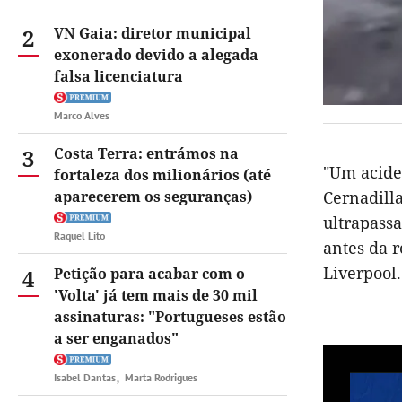
2
VN Gaia: diretor municipal
exonerado devido a alegada
falsa licenciatura
Marco Alves
3
Costa Terra: entrámos na
"Um acide
fortaleza dos milionários (até
aparecerem os seguranças)
Cernadill
ultrapass
Raquel Lito
antes da r
Liverpool.
4
Petição para acabar com o
'Volta' já tem mais de 30 mil
assinaturas: "Portugueses estão
a ser enganados"
Isabel Dantas
Marta Rodrigues