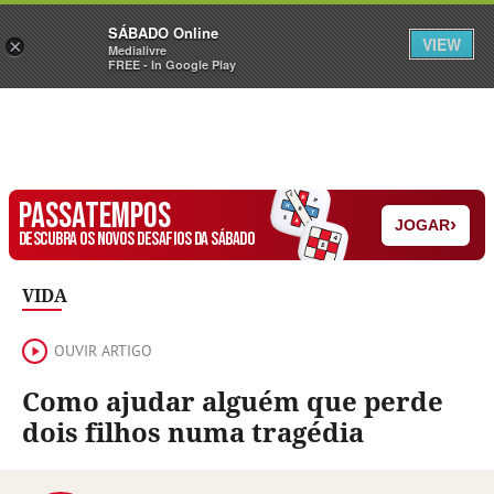
Sábado
SÁBADO Online
Assine
Iniciar Sessão
VIEW
×
Medialivre
FREE - In Google Play
PASSATEMPOS
›
JOGAR
DESCUBRA OS NOVOS DESAFIOS DA SÁBADO
VIDA
OUVIR ARTIGO
Como ajudar alguém que perde
dois filhos numa tragédia