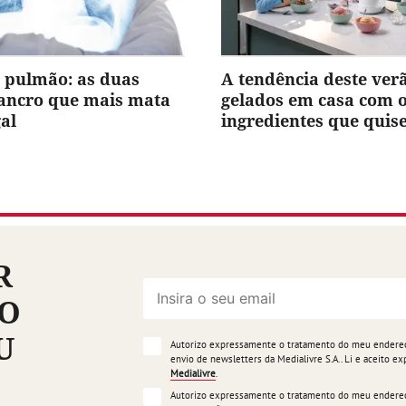
 pulmão: as duas
A tendência deste ver
cancro que mais mata
gelados em casa com 
al
ingredientes que quis
R
ÃO
U
Autorizo expressamente o tratamento do meu endereço
envio de newsletters da Medialivre S.A.. Li e aceito 
Medialivre
.
Autorizo expressamente o tratamento do meu endereço