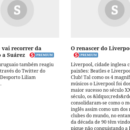
 vai recorrer da
O renascer do Liverpo
 a Suárez
uruguaio também reagiu
Liverpool, cidade inglesa 
através do Twitter do
paixões: Beatles e Liverpoo
 Desporto Liliam
Club! Tal como os 4 magníf
.
músicos o Liverpool foi do
maior sucesso no século X
século, os &ldquo;reds&rd
consolidaram-se como o m
inglês assim como um dos
clubes do mundo, no entan
da década de 90 têm vindo 
pique não conquistando a