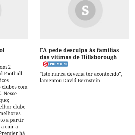
ol
FA pede desculpa às famílias
das vítimas de Hillsborough
com 2
l Football
"Isto nunca deveria ter acontecido",
icos
lamentou David Bernstein...
s clubes com
X. Nesse
quo;
elhor clube
 melhores
to a partir
a cair a
 Premier há