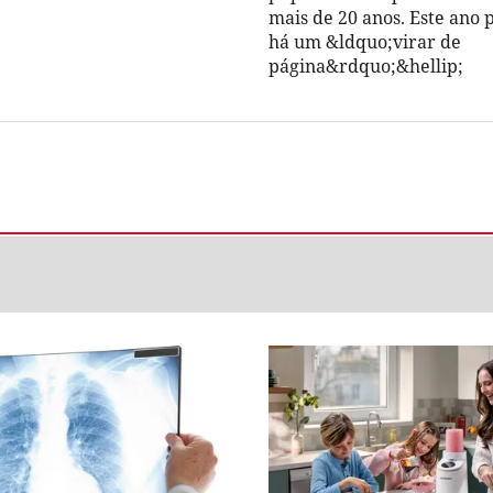
mais de 20 anos. Este ano 
há um &ldquo;virar de
página&rdquo;&hellip;