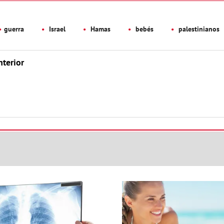
guerra
Israel
Hamas
bebés
palestinianos
nterior