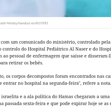
alth Ministry/Handout via REUTERS
 com um comunicado do ministério, controlado pela a
controlo do Hospital Pediátrico Al Naser e do Hospit
 ao pessoal de enfermagem que saísse e disseram-lh
ra retirar os bebés.
to, os corpos decompostos foram encontrados nas c
 entrar no hospital na segunda-feira", refere a nota
israelita e a ala política do Hamas chegaram a uma 
a passada sexta-feira e que pode expirar hoje se as