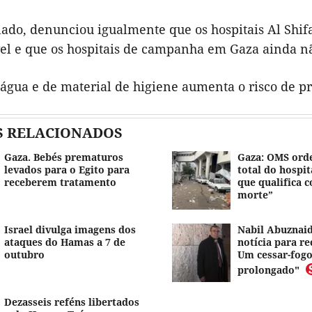
 lado, denunciou igualmente que os hospitais Al Sh
el e que os hospitais de campanha em Gaza ainda nã
 água e de material de higiene aumenta o risco de p
S RELACIONADOS
Gaza. Bebés prematuros
Gaza: OMS orde
levados para o Egito para
total do hospit
receberem tratamento
que qualifica 
morte”
Israel divulga imagens dos
Nabil Abuznaid
ataques do Hamas a 7 de
notícia para re
outubro
Um cessar-fog
prolongado"
Dezasseis reféns libertados