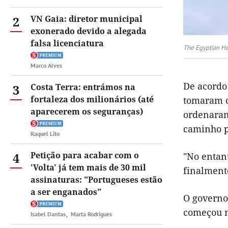
2
VN Gaia: diretor municipal
exonerado devido a alegada
falsa licenciatura
The Egyptian He
Marco Alves
De acordo
3
Costa Terra: entrámos na
fortaleza dos milionários (até
tomaram o 
aparecerem os seguranças)
ordenaram
caminho pa
Raquel Lito
4
Petição para acabar com o
"No entan
'Volta' já tem mais de 30 mil
finalmente
assinaturas: "Portugueses estão
a ser enganados"
O governo 
começou n
Isabel Dantas
Marta Rodrigues