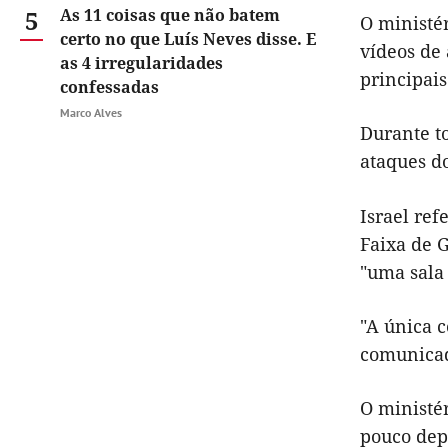
5
As 11 coisas que não batem
O ministér
certo no que Luís Neves disse. E
vídeos de 
as 4 irregularidades
principai
confessadas
Marco Alves
Durante to
ataques do
Israel ref
Faixa de 
"uma sala
"A única 
comunicad
O ministé
pouco depo