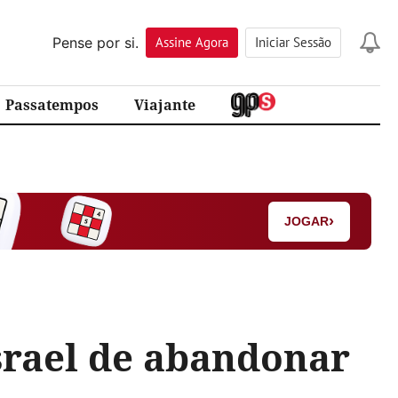
Pense por si.
Assine
Agora
Iniciar Sessão
Passatempos
Viajante
›
JOGAR
srael de abandonar