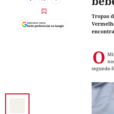
bebé
Tropas d
Vermelha
Adicione como
fonte preferencial no Google
encontr
O
Mi
na
segunda-f