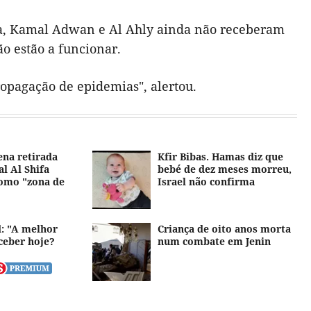
ifa, Kamal Adwan e Al Ahly ainda não receberam
o estão a funcionar.
ropagação de epidemias", alertou.
na retirada
Kfir Bibas. Hamas diz que
al Al Shifa
bebé de dez meses morreu,
como "zona de
Israel não confirma
: "A melhor
Criança de oito anos morta
ceber hoje?
num combate em Jenin
o