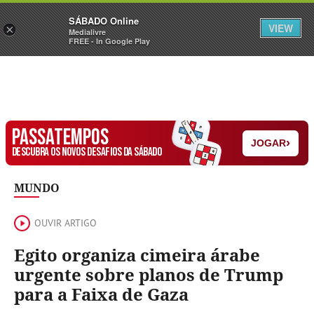
Sábado
SÁBADO Online
Assine
Iniciar Sessão
VIEW
×
Medialivre
FREE - In Google Play
PASSATEMPOS
›
JOGAR
DESCUBRA OS NOVOS DESAFIOS DA SÁBADO
MUNDO
OUVIR ARTIGO
Egito organiza cimeira árabe
urgente sobre planos de Trump
para a Faixa de Gaza