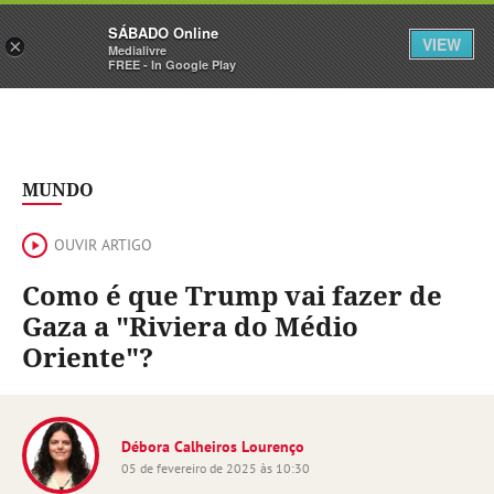
Sábado
SÁBADO Online
Assine
Iniciar Sessão
VIEW
×
Medialivre
FREE - In Google Play
MUNDO
OUVIR ARTIGO
Como é que Trump vai fazer de
Gaza a "Riviera do Médio
Oriente"?
Débora Calheiros Lourenço
05 de fevereiro de 2025 às 10:30