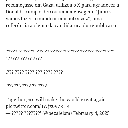
recomeçasse em Gaza, utilizou o X para agradecer a
Donald Trump e deixou uma mensagem: "Juntos
vamos fazer o mundo ótimo outra vez", uma
referência ao lema da candidatura do republicano.
"?? ????? ?????? ????? ?' ????? ?? ???, ????? ?' ?????
???? ????? ?????"
???? ???? ??? ???? ???? ???.
???? ?? ????? ?????.
Together, we will make the world great again
pic.twitter.com/3Wjx0VZRTK
— ????? ???????' (@bezalelsm)
February 4, 2025