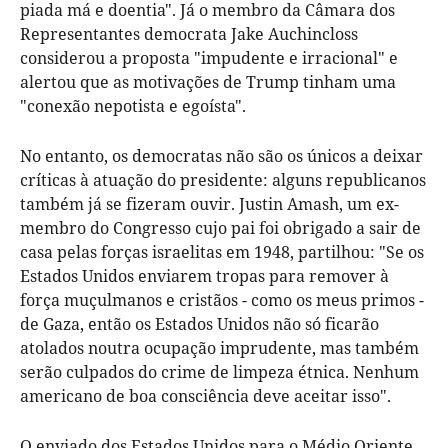
piada má e doentia". Já o membro da Câmara dos
Representantes democrata Jake Auchincloss
considerou a proposta "impudente e irracional" e
alertou que as motivações de Trump tinham uma
"conexão nepotista e egoísta".
No entanto, os democratas não são os únicos a deixar
críticas à atuação do presidente: alguns republicanos
também já se fizeram ouvir. Justin Amash, um ex-
membro do Congresso cujo pai foi obrigado a sair de
casa pelas forças israelitas em 1948, partilhou: "Se os
Estados Unidos enviarem tropas para remover à
força muçulmanos e cristãos - como os meus primos -
de Gaza, então os Estados Unidos não só ficarão
atolados noutra ocupação imprudente, mas também
serão culpados do crime de limpeza étnica. Nenhum
americano de boa consciência deve aceitar isso".
O enviado dos Estados Unidos para o Médio Oriente,