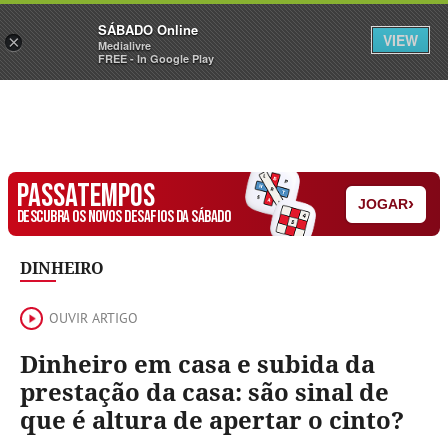
Sábado
SÁBADO Online
Assine
Iniciar Sessão
VIEW
×
Medialivre
FREE - In Google Play
PASSATEMPOS
›
JOGAR
DESCUBRA OS NOVOS DESAFIOS DA SÁBADO
DINHEIRO
OUVIR ARTIGO
Dinheiro em casa e subida da
prestação da casa: são sinal de
que é altura de apertar o cinto?