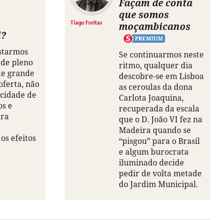
Façam de conta
que somos
Tiago Freitas
moçambicanos
l?
starmos
Se continuarmos neste
 de pleno
ritmo, qualquer dia
de grande
descobre-se em Lisboa
oferta, não
as ceroulas da dona
cidade de
Carlota Joaquina,
os e
recuperada da escala
ara
que o D. João VI fez na
Madeira quando se
os efeitos
“pisgou” para o Brasil
e algum burocrata
iluminado decide
pedir de volta metade
do Jardim Municipal.