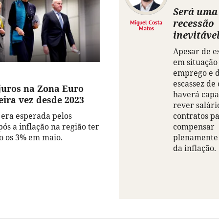
Será uma
recessão
Miguel Costa
Matos
inevitáve
Apesar de e
em situação
emprego e 
escassez de 
juros na Zona Euro
haverá capa
eira vez desde 2023
rever salári
contratos p
á era esperada pelos
compensar
ós a inflação na região ter
plenamente 
o os 3% em maio.
da inflação.