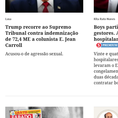
Lusa
Rita Rato Nunes
Trump recorre ao Supremo
Boys part
Tribunal contra indemnização
gestores.
de 72,4 ME a colunista E. Jean
hospitala
Carroll
Acusou-o de agressão sexual.
Vinte e qua
hospitalares
levaram o E
congelament
duas década
contratar b