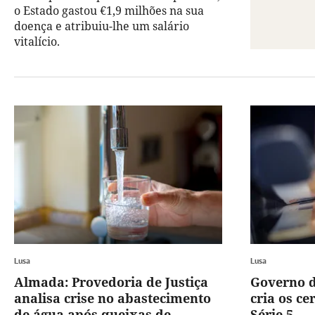
o Estado gastou €1,9 milhões na sua
doença e atribuiu-lhe um salário
vitalício.
Lusa
Lusa
Almada: Provedoria de Justiça
Governo d
analisa crise no abastecimento
cria os ce
de água após queixas de
Série 5