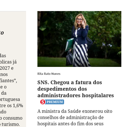
to
das
licas já
 2027 e
anos
Rita Rato Nunes
iantes”,
SNS. Chegou a fatura dos
e o
despedimentos dos
 da
administradores hospitalares
ortuguesa
tre os 1,6%
A ministra da Saúde exonerou oito
ado
conselhos de administração de
no consumo
hospitais antes do fim dos seus
 turismo.