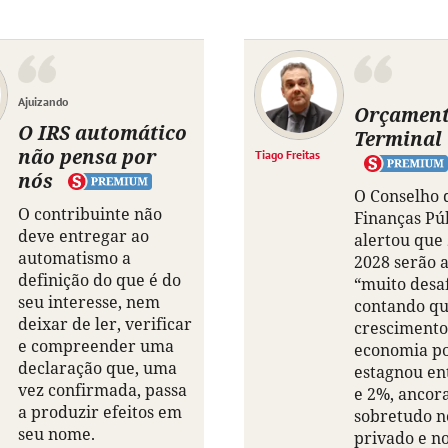
Ajuizando
Orçamen
O IRS automático
Terminal
não pensa por
Tiago Freitas
nós
O Conselho 
O contribuinte não
Finanças Púb
deve entregar ao
alertou que
automatismo a
2028 serão 
definição do que é do
“muito desaf
seu interesse, nem
contando qu
deixar de ler, verificar
crescimento
e compreender uma
economia p
declaração que, uma
estagnou en
vez confirmada, passa
e 2%, ancor
a produzir efeitos em
sobretudo 
seu nome.
privado e no