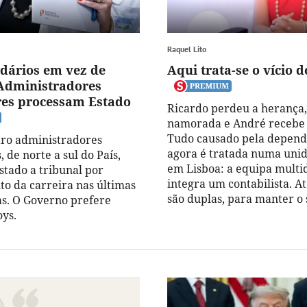
Raquel Lito
idários em vez de
Aqui trata-se o vício d
 Administradores
res processam Estado
Ricardo perdeu a herança,
namorada e André recebe
Tudo causado pela depend
tro administradores
agora é tratada numa uni
, de norte a sul do País,
em Lisboa: a equipa multid
stado a tribunal por
integra um contabilista. At
o da carreira nas últimas
são duplas, para manter o s
s. O Governo prefere
oys.