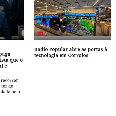
6
Radio Popular abre as portas à
 paga
tecnologia em Corroios
ista que o
l e
 recorrer
 ter de
ulada pelo