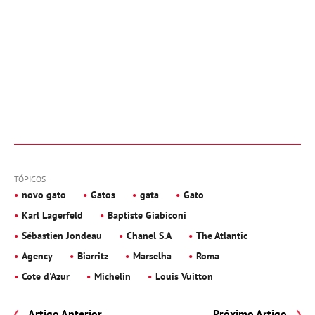
TÓPICOS
novo gato
Gatos
gata
Gato
Karl Lagerfeld
Baptiste Giabiconi
Sébastien Jondeau
Chanel S.A
The Atlantic
Agency
Biarritz
Marselha
Roma
Cote d'Azur
Michelin
Louis Vuitton
Artigo Anterior
Próximo Artigo