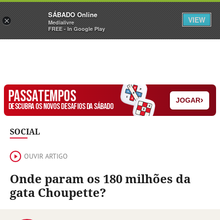
Sábado
SÁBADO Online
Assine
Iniciar Sessão
VIEW
×
Medialivre
FREE - In Google Play
PASSATEMPOS
›
JOGAR
DESCUBRA OS NOVOS DESAFIOS DA SÁBADO
SOCIAL
OUVIR ARTIGO
Onde param os 180 milhões da
gata Choupette?