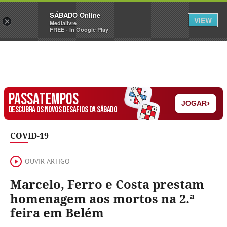
Sábado
SÁBADO Online
Assine
Iniciar Sessão
VIEW
×
Medialivre
FREE - In Google Play
PASSATEMPOS
›
JOGAR
DESCUBRA OS NOVOS DESAFIOS DA SÁBADO
COVID-19
OUVIR ARTIGO
Marcelo, Ferro e Costa prestam
homenagem aos mortos na 2.ª
feira em Belém