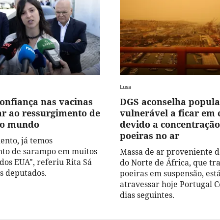
Lusa
onfiança nas vacinas
DGS aconselha popul
var ao ressurgimento de
vulnerável a ficar em 
no mundo
devido a concentração
poeiras no ar
nto, já temos
nto de sarampo em muitos
Massa de ar proveniente d
dos EUA", referiu Rita Sá
do Norte de África, que tr
s deputados.
poeiras em suspensão, está
atravessar hoje Portugal C
dias seguintes.