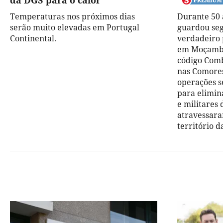
da DGS para o calor
Temperaturas nos próximos dias
Durante 50 a
serão muito elevadas em Portugal
guardou seg
Continental.
verdadeiro 
em Moçambi
código Comb
nas Comores
operações s
para elimina
e militares
atravessara
território d