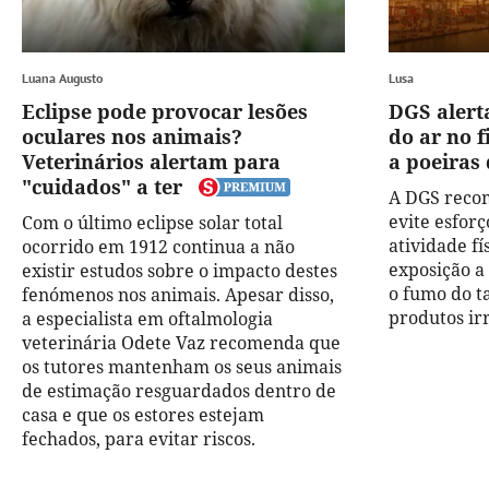
Luana Augusto
Lusa
Eclipse pode provocar lesões
DGS alert
oculares nos animais?
do ar no 
Veterinários alertam para
a poeiras 
"cuidados" a ter
A DGS reco
evite esforç
Com o último eclipse solar total
atividade fís
ocorrido em 1912 continua a não
exposição a 
existir estudos sobre o impacto destes
o fumo do t
fenómenos nos animais. Apesar disso,
produtos irr
a especialista em oftalmologia
veterinária Odete Vaz recomenda que
os tutores mantenham os seus animais
de estimação resguardados dentro de
casa e que os estores estejam
fechados, para evitar riscos.