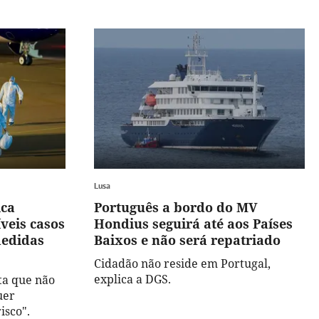
Lusa
ica
Português a bordo do MV
veis casos
Hondius seguirá até aos Países
medidas
Baixos e não será repatriado
Cidadão não reside em Portugal,
explica a DGS.
ta que não
uer
isco".