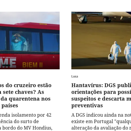
Lusa
os do cruzeiro estão
Hantavírus: DGS publ
a sete chaves? As
orientações para possí
 da quarentena nos
suspeitos e descarta 
 países
preventivas
nda isolamento por 42
A DGS indicou ainda na no
uência do surto de
existe em Portugal "qualq
a bordo do MV Hondius,
alteração da avaliação do r