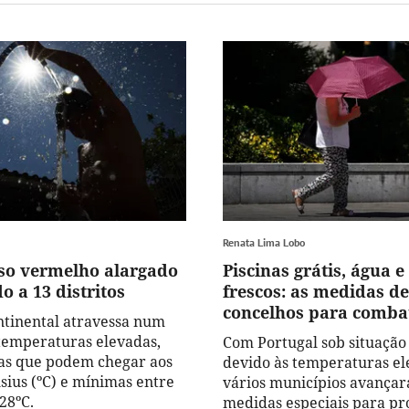
Renata Lima Lobo
iso vermelho alargado
Piscinas grátis, água 
o a 13 distritos
frescos: as medidas de
concelhos para combat
ntinental atravessa num
temperaturas elevadas,
Com Portugal sob situação 
s que podem chegar aos
devido às temperaturas el
sius (ºC) e mínimas entre
vários municípios avança
 28ºC.
medidas especiais para pr