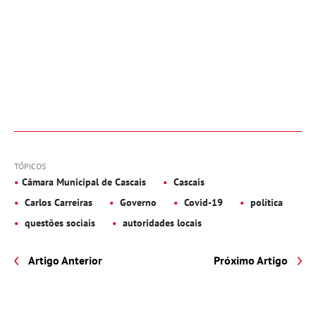
TÓPICOS
Câmara Municipal de Cascais
Cascais
Carlos Carreiras
Governo
Covid-19
política
questões sociais
autoridades locais
Artigo Anterior
Próximo Artigo