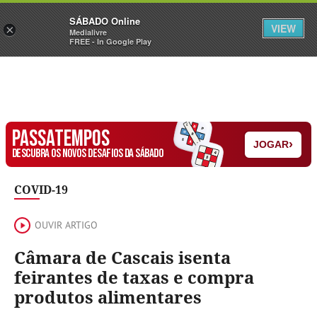
Sábado
SÁBADO Online
Assine
Iniciar Sessão
VIEW
×
Medialivre
FREE - In Google Play
PASSATEMPOS
›
JOGAR
DESCUBRA OS NOVOS DESAFIOS DA SÁBADO
COVID-19
OUVIR ARTIGO
Câmara de Cascais isenta
feirantes de taxas e compra
produtos alimentares