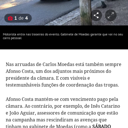
1
de
4
Motorista entra nas traseiras do evento. Gabinete de Moedas garante que vai no seu
carro pessoal
Nas arruadas de Carlos Moedas está também sempre
Afonso Costa, um dos adjuntos mais próximos do
presidente da câmara. E com visíveis e
testemunháveis funções de coordenação das tropas.
Afonso Costa mantém-se com vencimento pago pela
câmara.
Ao contrário, por exemplo, de Inês Catarino
e João Aguiar, assessores de comunicação que estão
na campanha mas rescindiram as avenças que
tinham no gabinete de Moedas (como a
SÁBADO