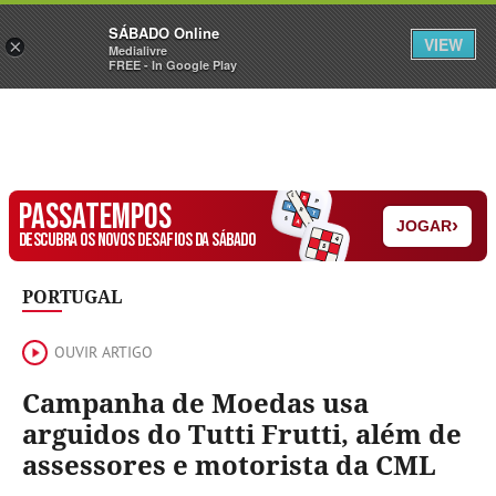
Sábado
SÁBADO Online
Assine
Iniciar Sessão
VIEW
×
Medialivre
FREE - In Google Play
PASSATEMPOS
›
JOGAR
DESCUBRA OS NOVOS DESAFIOS DA SÁBADO
PORTUGAL
OUVIR ARTIGO
Campanha de Moedas usa
arguidos do Tutti Frutti, além de
assessores e motorista da CML