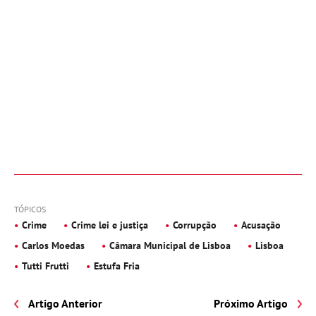
TÓPICOS
Crime
Crime lei e justiça
Corrupção
Acusação
Carlos Moedas
Câmara Municipal de Lisboa
Lisboa
Tutti Frutti
Estufa Fria
Artigo Anterior
Próximo Artigo