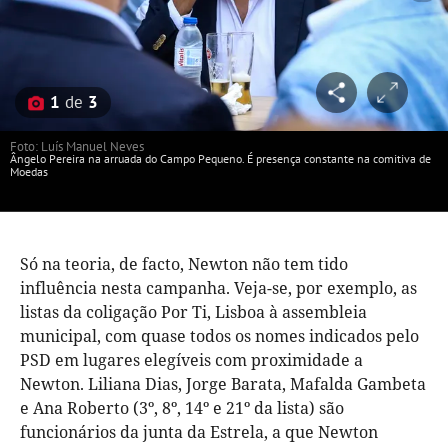
1
de
3
Foto: Luís Manuel Neves
Ângelo Pereira na arruada do Campo Pequeno. É presença constante na comitiva de
Moedas
Só na teoria, de facto, Newton não tem tido
influência nesta campanha. Veja-se, por exemplo, as
listas da coligação Por Ti, Lisboa à assembleia
municipal, com quase todos os nomes indicados pelo
PSD em lugares elegíveis com proximidade a
Newton. Liliana Dias, Jorge Barata, Mafalda Gambeta
e Ana Roberto (3º, 8º, 14º e 21º da lista) são
funcionários da junta da Estrela, a que Newton