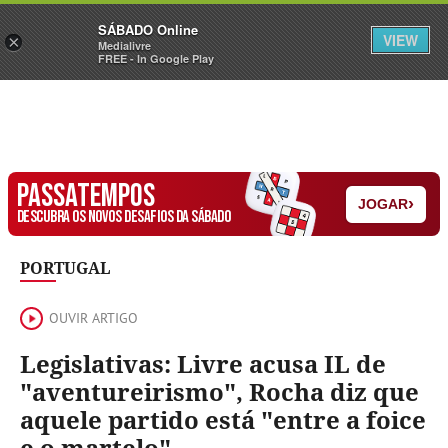
Sábado
SÁBADO Online
Assine
Iniciar Sessão
VIEW
×
Medialivre
FREE - In Google Play
PASSATEMPOS
›
JOGAR
DESCUBRA OS NOVOS DESAFIOS DA SÁBADO
PORTUGAL
OUVIR ARTIGO
Legislativas: Livre acusa IL de
"aventureirismo", Rocha diz que
aquele partido está "entre a foice
e o martelo"