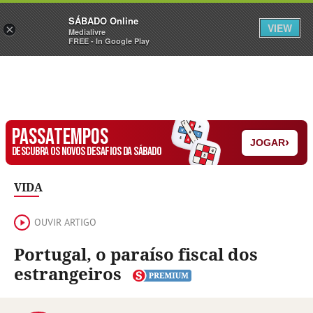
Sábado
SÁBADO Online
Assine
Iniciar Sessão
VIEW
×
Medialivre
FREE - In Google Play
PASSATEMPOS
›
JOGAR
DESCUBRA OS NOVOS DESAFIOS DA SÁBADO
VIDA
OUVIR ARTIGO
Portugal, o paraíso fiscal dos
estrangeiros