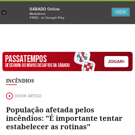
Sábado
SÁBADO Online
Assine
Iniciar Sessão
VIEW
×
Medialivre
FREE - In Google Play
PASSATEMPOS
›
JOGAR
DESCUBRA OS NOVOS DESAFIOS DA SÁBADO
INCÊNDIOS
OUVIR ARTIGO
População afetada pelos
incêndios: "É importante tentar
estabelecer as rotinas"