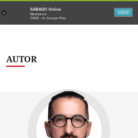
Sábado
SÁBADO Online
Assine
Iniciar Sessão
VIEW
×
Medialivre
FREE - In Google Play
AUTOR