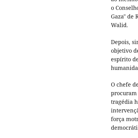
o Conselh
Gaza" de R
Walid.
Depois, si
objetivo d
espírito d
humanida
O chefe d
procuram "
tragédia 
intervenç
força motr
democráti