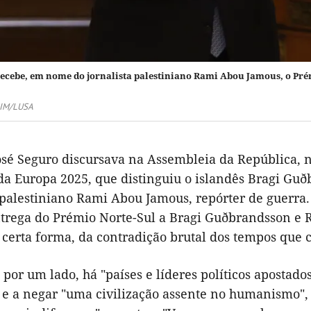
recebe, em nome do jornalista palestiniano Rami Abou Jamous, o Prém
IM/LUSA
osé Seguro discursava na Assembleia da República, 
a Europa 2025, que distinguiu o islandês Bragi Guðb
a palestiniano Rami Abou Jamous, repórter de guerr
ntrega do Prémio Norte-Sul a Bragi Guðbrandsson e 
 certa forma, da contradição brutal dos tempos que 
por um lado, há "países e líderes políticos apostados
e a negar "uma civilização assente no humanismo", h