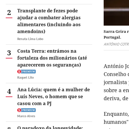
2
Transplante de fezes pode
ajudar a combater alergias
alimentares (incluindo aos
amendoins)
Sarra Grira 
Portugal.
Renata Lima Lobo
ANTÓNIO COTR
3
Costa Terra: entrámos na
fortaleza dos milionários (até
aparecerem os seguranças)
António J
Conselho d
Raquel Lito
jornalist
4
Ana Lúcia: quem é a mulher de
sobre a e
Luís Neves, o homem que se
deriva, de
casou com a PJ
Enquanto, 
Marco Alves
humanos" 
O paradoxo da longevidade: