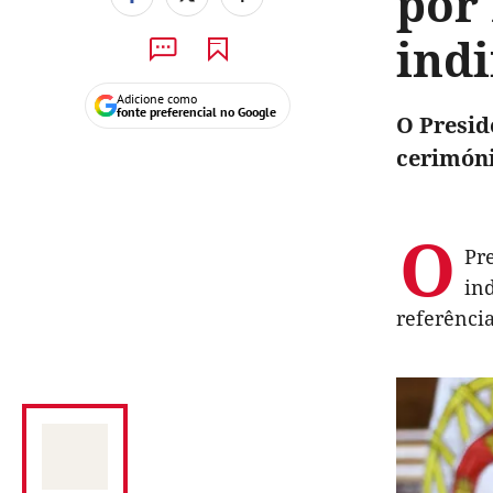
por 
ind
Adicione como
fonte preferencial no Google
O Presid
cerimóni
O
Pr
ind
referência