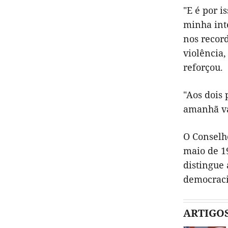
"E é por i
minha int
nos recor
violência,
reforçou.
"Aos dois
amanhã va
O Conselh
maio de 1
distingue
democracia
ARTIGO