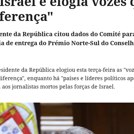
Israel e elogia voze
iferença"
ente da República citou dados do Comité para
a de entrega do Prémio Norte-Sul do Conselh
esidente da República elogiou esta terça-feira as "v
iferença", enquanto há "países e líderes políticos a
 aos jornalistas mortos pelas forças de Israel.