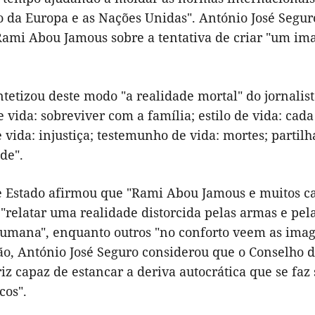
o da Europa e as Nações Unidas". António José Segur
ami Abou Jamous sobre a tentativa de criar "um imagi
ntetizou deste modo "a realidade mortal" do jornalis
e vida: sobreviver com a família; estilo de vida: cad
e vida: injustiça; testemunho de vida: mortes; partilh
de".
e Estado afirmou que "Rami Abou Jamous e muitos ca
relatar uma realidade distorcida pelas armas e pel
humana", enquanto outros "no conforto veem as image
ão, António José Seguro considerou que o Conselho 
iz capaz de estancar a deriva autocrática que se f
cos".