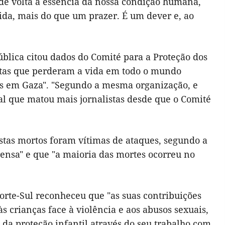
de volta à essência da nossa condição humana,
vida, mais do que um prazer. É um dever e, ao
blica citou dados do Comité para a Proteção dos
listas que perderam a vida em todo o mundo
s em Gaza". "Segundo a mesma organização, e
tal que matou mais jornalistas desde que o Comité
listas mortos foram vítimas de ataques, segundo a
sa" e que "a maioria das mortes ocorreu no
rte-Sul reconheceu que "as suas contribuições
s crianças face à violência e aos abusos sexuais,
a proteção infantil através do seu trabalho com