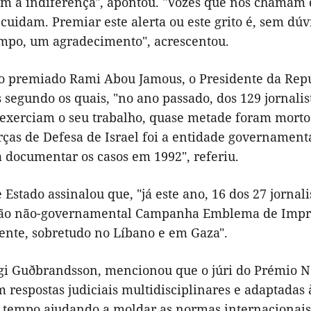
m a indiferença", apontou. "Vozes que nos chamam 
cuidam. Premiar este alerta ou este grito é, sem dú
po, um agradecimento", acrescentou.
do premiado Rami Abou Jamous, o Presidente da Repú
s segundo os quais, "no ano passado, dos 129 jorna
exerciam o seu trabalho, quase metade foram morto
orças de Defesa de Israel foi a entidade governamen
 documentar os casos em 1992", referiu.
 Estado assinalou que, "já este ano, 16 dos 27 jorna
ão não-governamental Campanha Emblema de Impren
ente, sobretudo no Líbano e em Gaza".
gi Guðbrandsson, mencionou que o júri do Prémio No
 respostas judiciais multidisciplinares e adaptadas à
tempo ajudando a moldar as normas internacionais d