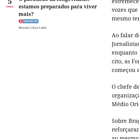
5
estremece
estamos preparados para viver
vozes que 
mais?
mesmo tem
Renata Lima Lobo
Ao falar 
Jornalista
enquanto 
cito, as F
começou a
O chefe de
organizaç
Médio Ori
Sobre Bra
reforçaram
ao mesmo 