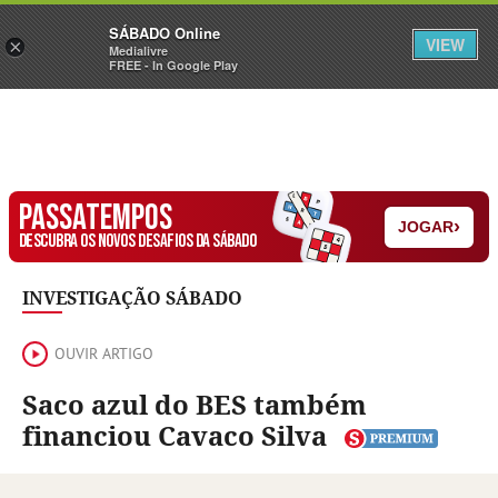
Sábado
SÁBADO Online
Assine
Iniciar Sessão
VIEW
×
Medialivre
FREE - In Google Play
PASSATEMPOS
›
JOGAR
DESCUBRA OS NOVOS DESAFIOS DA SÁBADO
INVESTIGAÇÃO SÁBADO
OUVIR ARTIGO
Saco azul do BES também
financiou Cavaco Silva