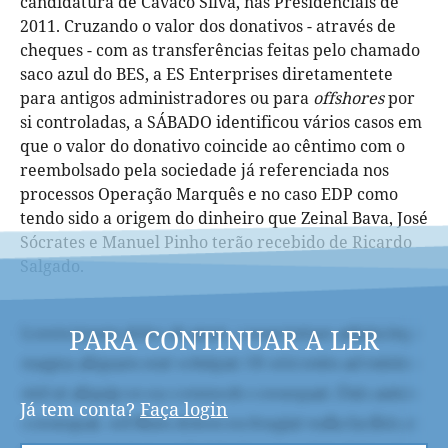
candidatura de Cavaco Silva, nas Presidenciais de
2011. Cruzando o valor dos donativos - através de
cheques - com as transferências feitas pelo chamado
saco azul do BES, a ES Enterprises diretamentete
para antigos administradores ou para
offshores
por
si controladas, a SÁBADO identificou vários casos em
que o valor do donativo coincide ao cêntimo com o
reembolsado pela sociedade já referenciada nos
processos Operação Marquês e no caso EDP como
tendo sido a origem do dinheiro que Zeinal Bava, José
Sócrates e Manuel Pinho terão recebido de Ricardo
Salgado.
PARA CONTINUAR A LER
Já tem conta?
Faça login