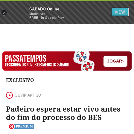
Sábado
SÁBADO Online
Assine
Iniciar Sessão
VIEW
×
Medialivre
FREE - In Google Play
PASSATEMPOS
›
JOGAR
DESCUBRA OS NOVOS DESAFIOS DA SÁBADO
EXCLUSIVO
OUVIR ARTIGO
Padeiro espera estar vivo antes
do fim do processo do BES