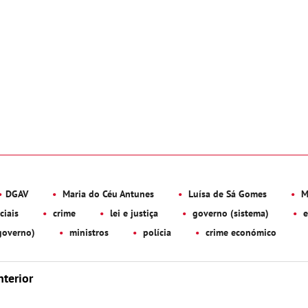
DGAV
Maria do Céu Antunes
Luísa de Sá Gomes
Mi
ciais
crime
lei e justiça
governo (sistema)
e
governo)
ministros
polícia
crime económico
nterior