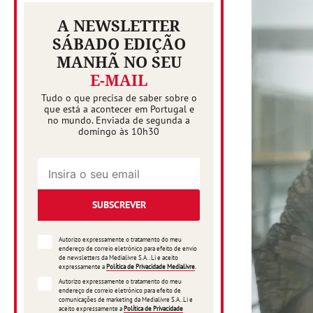
A NEWSLETTER
SÁBADO EDIÇÃO
MANHÃ NO SEU
E-MAIL
Tudo o que precisa de saber sobre o
que está a acontecer em Portugal e
no mundo. Enviada de segunda a
domingo às 10h30
SUBSCREVER
Autorizo expressamente o tratamento do meu
endereço de correio eletrónico para efeito de envio
de newsletters da Medialivre S.A.. Li e aceito
expressamente a
Política de Privacidade Medialivre
.
Autorizo expressamente o tratamento do meu
endereço de correio eletrónico para efeito de
comunicações de marketing da Medialivre S.A..Li e
aceito expressamente a
Política de Privacidade