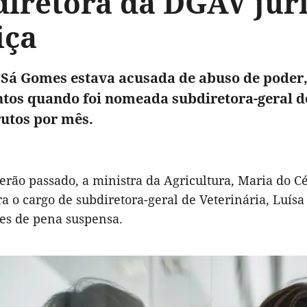
diretora da DGAV juri
iça
 Sá Gomes estava acusada de abuso de poder,
os quando foi nomeada subdiretora-geral de
rutos por mês.
verão passado, a ministra da Agricultura, Maria do 
ra o cargo de subdiretora-geral de Veterinária, Luís
ses de pena suspensa.