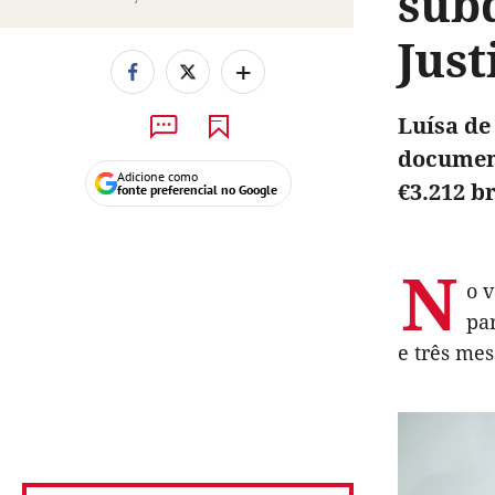
sub
Just
+
Luísa de
document
Adicione como
€3.212 b
fonte preferencial no Google
N
o 
pa
e três me