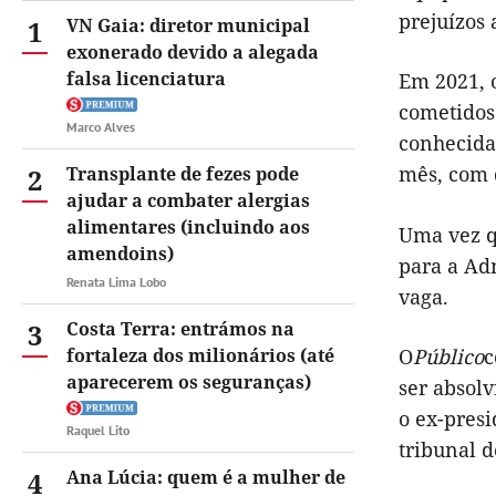
prejuízos 
1
VN Gaia: diretor municipal
exonerado devido a alegada
falsa licenciatura
Em 2021, 
cometidos
Marco Alves
conhecida
mês, com 
2
Transplante de fezes pode
ajudar a combater alergias
alimentares (incluindo aos
Uma vez q
amendoins)
para a Ad
Renata Lima Lobo
vaga.
3
Costa Terra: entrámos na
fortaleza dos milionários (até
O
Público
c
aparecerem os seguranças)
ser absolv
o ex-presi
Raquel Lito
tribunal 
4
Ana Lúcia: quem é a mulher de