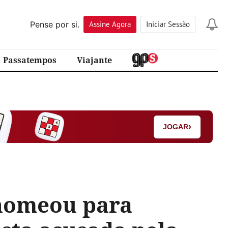
Pense por si.
Assine
Agora
Iniciar Sessão
Passatempos
Viajante
›
JOGAR
 nomeou para