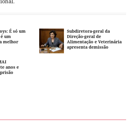
ional.
oys: É só um
Subdiretora-geral da
 é um
Direção-geral de
a melhor
Alimentação e Veterinária
apresenta demissão
MAI
te anos e
prisão