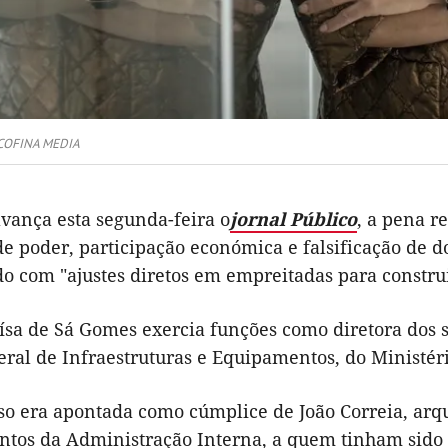
 COFINA MEDIA
vança esta segunda-feira o
jornal Público
, a pena r
de poder, participação económica e falsificação de
do com "ajustes diretos em empreitadas para constru
ísa de Sá Gomes exercia funções como diretora dos s
eral de Infraestruturas e Equipamentos, do Ministér
o era apontada como cúmplice de João Correia, arqui
tos da Administração Interna, a quem tinham sido 