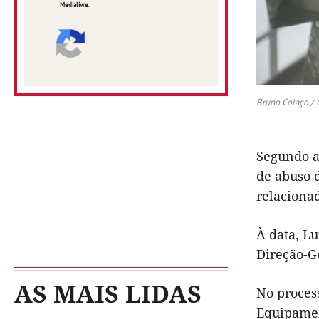
Medialivre
.
Bruno Colaço /
Segundo a
de abuso 
relaciona
À data, Lu
Direção-G
AS MAIS LIDAS
No process
Equipamen