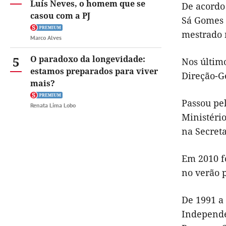
Luís Neves, o homem que se
De acord
casou com a PJ
Sá Gomes l
mestrado 
Marco Alves
5
O paradoxo da longevidade:
Nos últim
estamos preparados para viver
Direção-Ge
mais?
Passou pel
Renata Lima Lobo
Ministéri
na Secret
Em 2010 f
no verão 
De 1991 a 
Independe