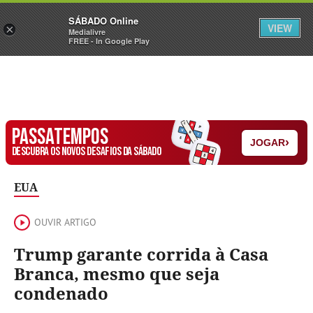
Sábado
SÁBADO Online
Assine
Iniciar Sessão
VIEW
×
Medialivre
FREE - In Google Play
PASSATEMPOS
›
JOGAR
DESCUBRA OS NOVOS DESAFIOS DA SÁBADO
EUA
OUVIR ARTIGO
Trump garante corrida à Casa
Branca, mesmo que seja
condenado