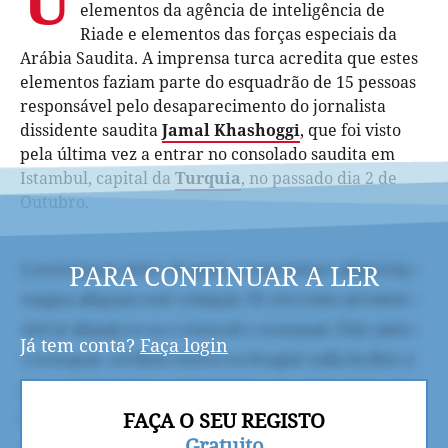
elementos da agência de inteligência de
Riade e elementos das forças especiais da
Arábia Saudita. A imprensa turca acredita que estes
elementos faziam parte do esquadrão de 15 pessoas
responsável pelo desaparecimento do jornalista
dissidente saudita
Jamal Khashoggi
, que foi visto
pela última vez a entrar no consolado saudita em
Istambul, capital da
Turquia
, no passado dia 2 de
Outubro.
PARA CONTINUAR A LER
Já tem conta?
Faça login
FAÇA O SEU REGISTO
Gratuito