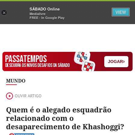
Sábado
SÁBADO Online
Assine
Iniciar Sessão
VIEW
×
Medialivre
FREE - In Google Play
PASSATEMPOS
›
JOGAR
DESCUBRA OS NOVOS DESAFIOS DA SÁBADO
MUNDO
OUVIR ARTIGO
Quem é o alegado esquadrão
relacionado com o
desaparecimento de Khashoggi?