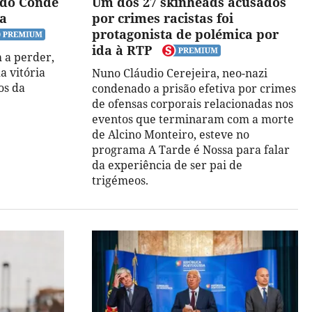
 do Conde
Um dos 27 skinheads acusados
na
por crimes racistas foi
protagonista de polémica por
ida à RTP
 a perder,
a vitória
Nuno Cláudio Cerejeira, neo-nazi
os da
condenado a prisão efetiva por crimes
de ofensas corporais relacionadas nos
eventos que terminaram com a morte
de Alcino Monteiro, esteve no
programa A Tarde é Nossa para falar
da experiência de ser pai de
trigémeos.