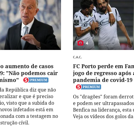
4
C.A.C.
 o aumento de casos
FC Porto perde em Fa
19: "Não podemos cair
jogo de regresso após 
mismo"
pandemia de covid-19
da República diz que não
eralizar e que é preciso
Os "dragões" foram derrot
o, visto que a subida do
e podem ser ultrapassados
ovos infetados está em
Benfica na liderança, esta 
ionada com a testagem no
Veja os vídeos dos golos da
strução cívil.