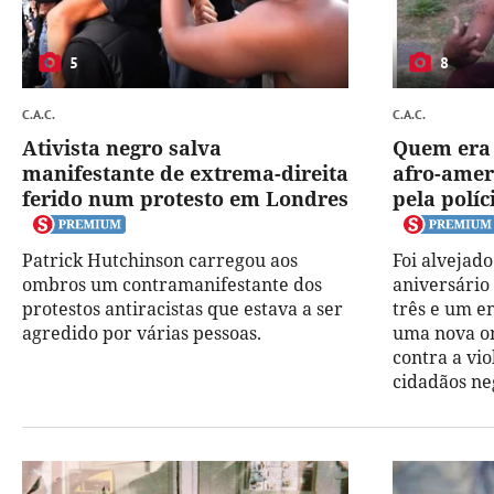
5
8
C.A.C.
C.A.C.
Ativista negro salva
Quem era 
manifestante de extrema-direita
afro-amer
ferido num protesto em Londres
pela polí
Patrick Hutchinson carregou aos
Foi alvejado
ombros um contramanifestante dos
aniversário 
protestos antiracistas que estava a ser
três e um e
agredido por várias pessoas.
uma nova o
contra a vio
cidadãos ne