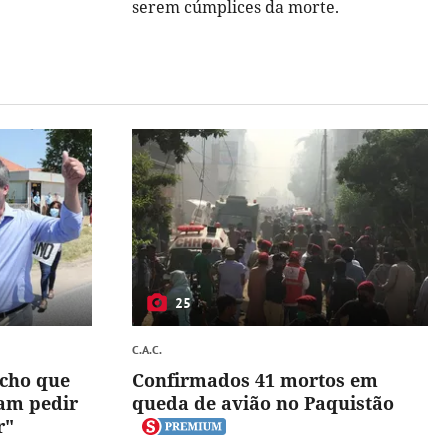
serem cúmplices da morte.
25
C.A.C.
Acho que
Confirmados 41 mortos em
iam pedir
queda de avião no Paquistão
r"