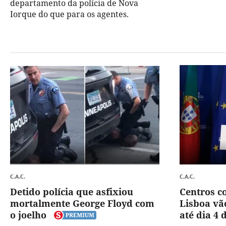
departamento da polícia de Nova
Iorque do que para os agentes.
C.A.C.
C.A.C.
Detido polícia que asfixiou
Centros co
mortalmente George Floyd com
Lisboa vã
o joelho
até dia 4 