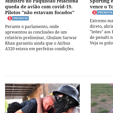
Ministro do Paquistão relaciona
Sporting 
queda de avião com covid-19.
vence o T
Pilotos "não estavam focados"
Extremo ma
direto, abr
Perante o parlamento, onde
"leões" aos
apresentou as conclusões de um
de penalti 
relatório preliminar, Ghulam Sarwar
Veja os golo
Khan garantiu ainda que o Airbus
A320 estava em perfeitas condições.