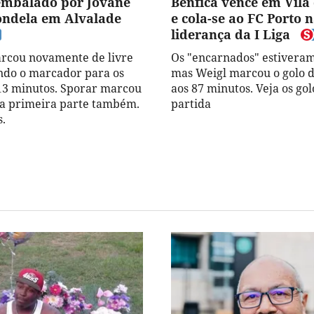
embalado por Jovane
Benfica vence em Vila
ondela em Alvalade
e cola-se ao FC Porto 
liderança da I Liga
rcou novamente de livre
Os "encarnados" estiveram
indo o marcador para os
mas Weigl marcou o golo d
 13 minutos. Sporar marcou
aos 87 minutos. Veja os gol
na primeira parte também.
partida
s.