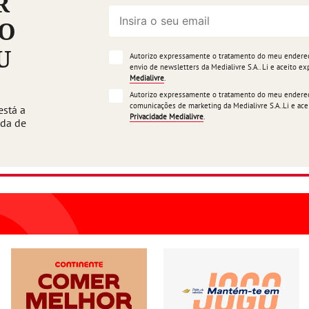
R
ÃO
U
Autorizo expressamente o tratamento do meu endereço
envio de newsletters da Medialivre S.A.. Li e aceito 
Medialivre
.
Autorizo expressamente o tratamento do meu endereço
comunicações de marketing da Medialivre S.A..Li e a
está a
Privacidade Medialivre
.
ada de