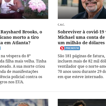
C.A.C.
Rayshard Brooks, o
Sobreviver à covid-19 
icano morto a tiro
Michael uma conta de
cia em Atlanta?
um milhão de dólares
 na véspera do 8º
São 181 páginas de fatura,
da filha mais velha. Tinha
incluem mais de 82 mil dól
nteado. A sua morte criou
ventilador que o norte-am
nda de manifestações
70 anos usou durante 29 do
lência policial contra os
em que esteve internado.
gros nos EUA.