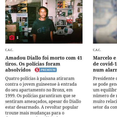
5
C.A.C.
C.A.C.
Amadou Diallo foi morto com 41
Marcelo e
tiros. Os polícias foram
de covid-
absolvidos
num alar
Quatro polícias à paisana atiraram
Presidente 
contra o jovem guineense à entrada
se pode gen
do seu apartamento no Bronx, em
um equilíbri
1999. Os polícias garantiram que se
número de n
sentiram ameaçados, apesar do Diallo
muito relac
estar desarmado. A revoltar popular
setor da con
trouxe mais mudanças para o