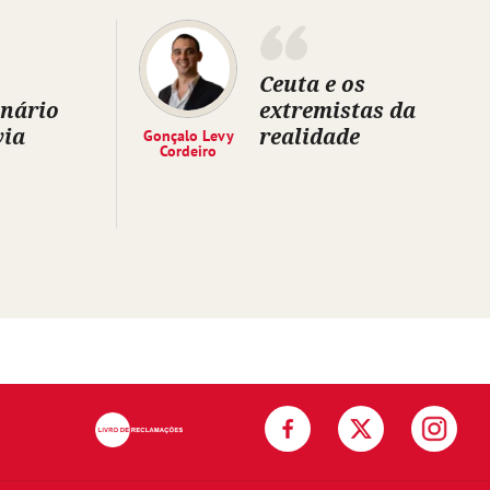
Ceuta e os
inário
extremistas da
via
realidade
Gonçalo Levy
Cordeiro