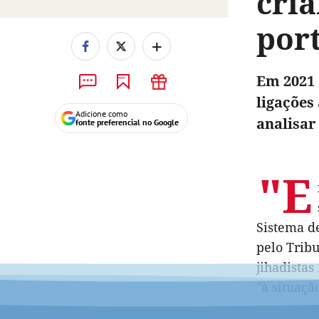
cria
por
+
Em 2021 
ligações
Adicione como
analisar
fonte preferencial no Google
"E
Sistema d
pelo
Tribu
jihadistas
"à situaçã