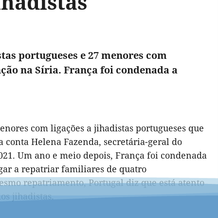
ihadistas
stas portugueses e 27 menores com
ção na Síria. França foi condenada a
enores com ligações a jihadistas portugueses que
 conta Helena Fazenda, secretária-geral do
021. Um ano e meio depois, França foi condenada
r a repatriar familiares de quatro
mesmo repatriamento, Portugal diz que está atento
os jihadistas.