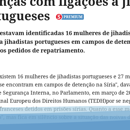
nças com ligações a j
tugueses
estavam identificadas 16 mulheres de jihadi
 a jihadistas portugueses em campos de deten
 os pedidos de repatriamento.
xistem 16 mulheres de jihadistas portugueses e 27 m
se encontram em campos de detenção na Síria", dava
e Segurança Interna, no Parlamento, em março de 2
nal Europeu dos Direitos Humanos (TEDH)por se nega
 franceses detidos em prisões sírias. Quanto a esse 
o", mas fica em silêncio sobre a situação das noivas d