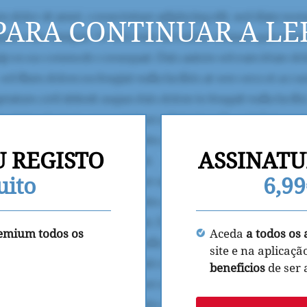
PARA CONTINUAR A LE
U REGISTO
ASSINATU
uito
6,9
remium todos os
Aceda
a todos os 
site e na aplicaçã
beneficios
de ser