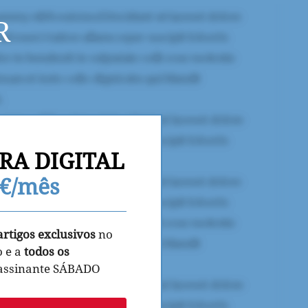
R
RA DIGITAL
9€/mês
artigos exclusivos
no
o e a
todos os
 assinante SÁBADO