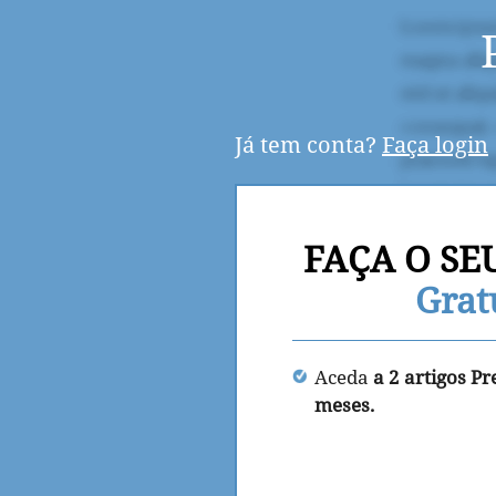
Já tem conta?
Faça login
FAÇA O SE
Grat
Aceda
a 2 artigos P
meses.