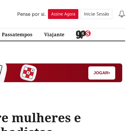
Pense por si.
Assine
Agora
Iniciar Sessão
Passatempos
Viajante
›
JOGAR
re mulheres e