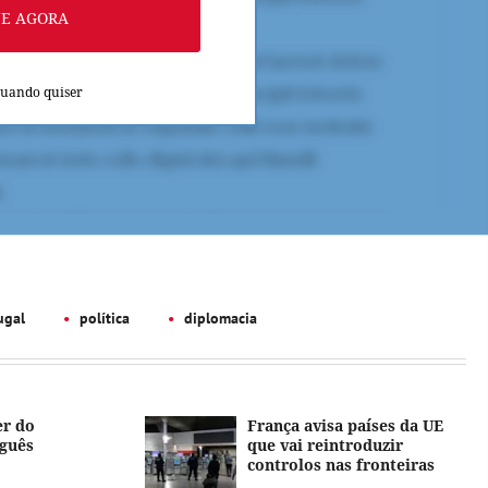
NE AGORA
quando quiser
ugal
política
diplomacia
er do
França avisa países da UE
uguês
que vai reintroduzir
controlos nas fronteiras