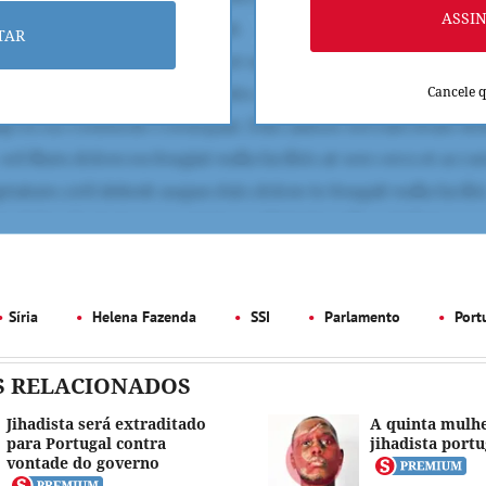
ASSI
TAR
Cancele 
Síria
Helena Fazenda
SSI
Parlamento
Port
S RELACIONADOS
Jihadista será extraditado
A quinta mulh
para Portugal contra
jihadista port
vontade do governo