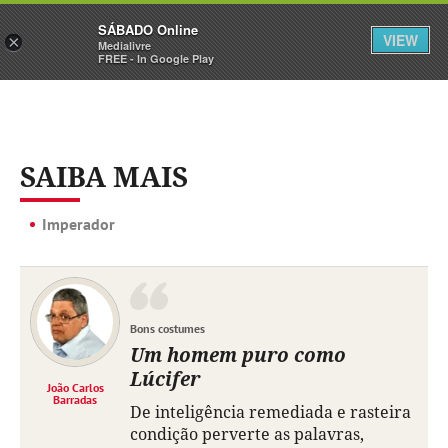
Sábado
SÁBADO Online
Assine
Iniciar Sessão
VIEW
×
Medialivre
FREE - In Google Play
SAIBA MAIS
Imperador
Bons costumes
Um homem puro como
Lúcifer
João Carlos
Barradas
De inteligência remediada e rasteira
condição perverte as palavras,