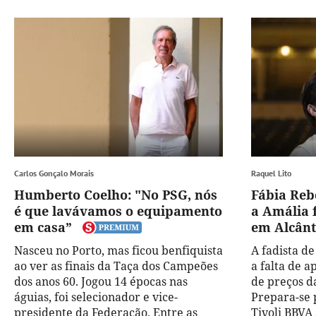
Carlos Gonçalo Morais
Raquel Lito
Humberto Coelho: "No PSG, nós
Fábia Reb
é que lavávamos o equipamento
a Amália 
em casa”
em Alcân
Nasceu no Porto, mas ficou benfiquista
A fadista d
ao ver as finais da Taça dos Campeões
a falta de a
dos anos 60. Jogou 14 épocas nas
de preços d
águias, foi selecionador e vice-
Prepara-se 
presidente da Federação. Entre as
Tivoli BBVA