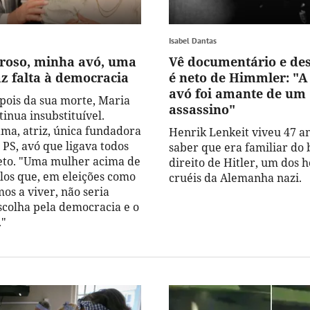
Isabel Dantas
roso, minha avó, uma
Vê documentário e de
az falta à democracia
é neto de Himmler: "
avó foi amante de um
pois da sua morte, Maria
assassino"
inua insubstituível.
ma, atriz, única fundadora
Henrik Lenkeit viveu 47 a
 PS, avó que ligava todos
saber que era familiar do 
neto. "Uma mulher acima de
direito de Hitler, um dos
ulos que, em eleições como
cruéis da Alemanha nazi.
os a viver, não seria
scolha pela democracia e o
"