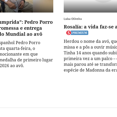
Luísa Oliveira
umprida”: Pedro Porro
Rosalía: a vida faz-se 
omessa e entrega
o Mundial ao avô
Herdou o nome da avó, que
spanhol Pedro Porro
missa e a pôs a ouvir músic
sta quarta-feira, o
Tinha 14 anos quando subi
ocionante em que
primeira vez a um palco –
medalha de primeiro lugar
mais parou até se transf
2026 ao avô.
espécie de Madonna da era