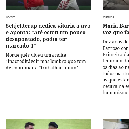
Record
Máxima
Schjelderup dedica vitória à avó
Maria Bar
e aponta: "Até estou um pouco
voz que f
desapontado, podia ter
Dez anos de
marcado 4"
Barroso cont
Primeira-da
Norueguês viveu uma noite
feminina do
"inacreditável" mas lembra que tem
os dias ao 
de continuar a "trabalhar muito".
todos os tít
as que estam
neutra na e
humanismo.