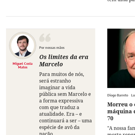
Por nossas mãos
Os limites da era
Marcelo
Miguel Costa
Matos
Para muitos de nós,
será estranho
imaginar a vida
pública sem Marcelo e
Diogo Barreto
Lu
a forma expressiva
Morreu o 
com que traduz a
máquina d
atualidade. Era – e
70
continuará a ser – uma
espécie de avô da
"A nossa fa
nação.
morte repe