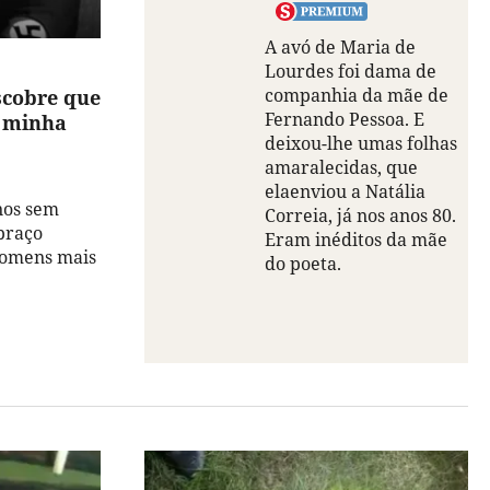
A avó de Maria de
Lourdes foi dama de
companhia da mãe de
scobre que
Fernando Pessoa. E
A minha
deixou-lhe umas folhas
amaralecidas, que
elaenviou a Natália
nos sem
Correia, já nos anos 80.
braço
Eram inéditos da mãe
 homens mais
do poeta.