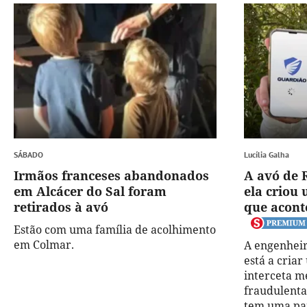
SÁBADO
Lucília Galha
Irmãos franceses abandonados
A avó de R
em Alcácer do Sal foram
ela criou
retirados à avó
que acont
Estão com uma família de acolhimento
em Colmar.
A engenheir
está a cria
interceta 
fraudulenta
tem uma par