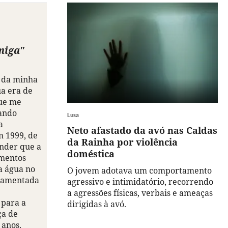
miga"
a da minha
ua era de
ue me
ando
Lusa
a
Neto afastado da avó nas Caldas
m 1999, de
da Rainha por violência
ender que a
doméstica
imentos
a água no
O jovem adotava um comportamento
ndamentada
agressivo e intimidatório, recorrendo
a agressões físicas, verbais e ameaças
para a
dirigidas à avó.
ça de
 anos.