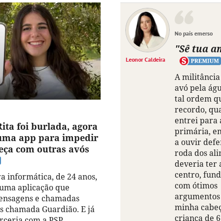
No país emerso
"Sê tua a
Leonor Caldeira
A militânci
avó pela ág
tal ordem q
recordo, qu
entrei para 
ita foi burlada, agora
primária, e
 uma app para impedir
a ouvir def
eça com outras avós
roda dos al
deveria ter 
centro, fu
a informática, de 24 anos,
com ótimos
r uma aplicação que
argumentos 
mensagens e chamadas
minha cabe
s chamada Guardião. E já
criança de 6
ceria com a PSP.