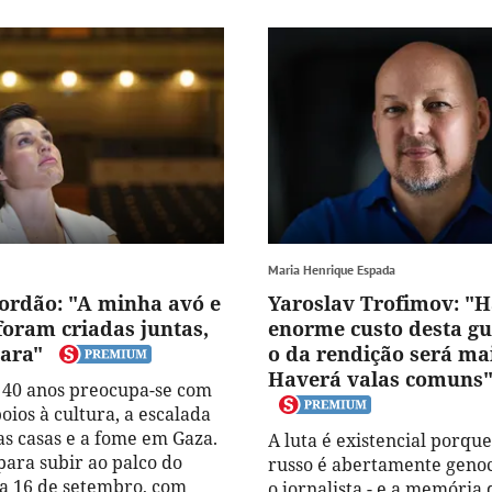
Maria Henrique Espada
ordão: "A minha avó e
Yaroslav Trofimov: "
foram criadas juntas,
enorme custo desta gu
tara"
o da rendição será ma
Haverá valas comuns
e 40 anos preocupa-se com
poios à cultura, a escalada
as casas e a fome em Gaza.
A luta é existencial porque
para subir ao palco do
russo é abertamente genoc
 a 16 de setembro, com
o jornalista - e a memória 