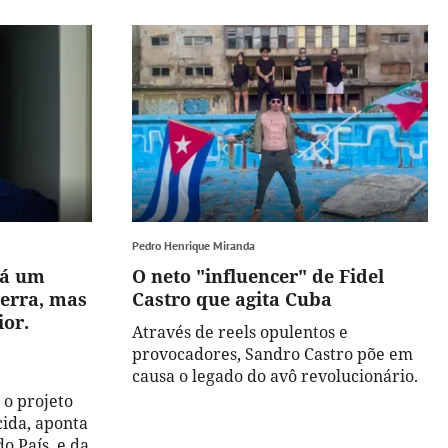
Pedro Henrique Miranda
Há um
O neto "influencer" de Fidel
erra, mas
Castro que agita Cuba
ior.
Através de reels opulentos e
"
provocadores, Sandro Castro põe em
causa o legado do avô revolucionário.
 o projeto
ida, aponta
do País, e da