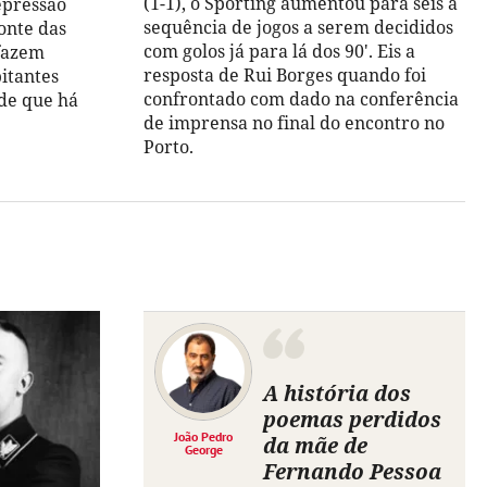
(1-1), o Sporting aumentou para seis a
epressão
sequência de jogos a serem decididos
onte das
com golos já para lá dos 90'. Eis a
 fazem
resposta de Rui Borges quando foi
bitantes
confrontado com dado na conferência
de que há
de imprensa no final do encontro no
Porto.
A história dos
poemas perdidos
João Pedro
da mãe de
George
Fernando Pessoa