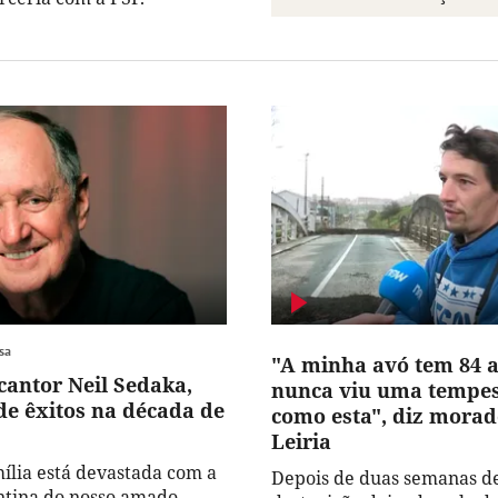
sa
"A minha avó tem 84 a
cantor Neil Sedaka,
nunca viu uma tempe
e êxitos na década de
como esta", diz mora
Leiria
mília está devastada com a
Depois de duas semanas de
ntina do nosso amado