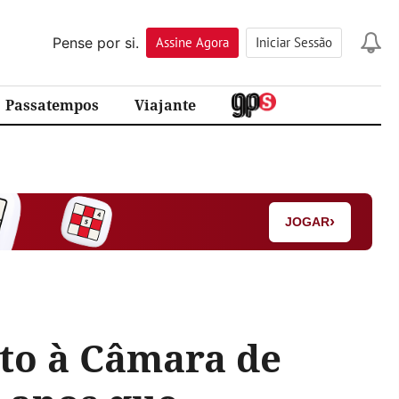
Pense por si.
Assine
Agora
Iniciar Sessão
Passatempos
Viajante
›
JOGAR
to à Câmara de