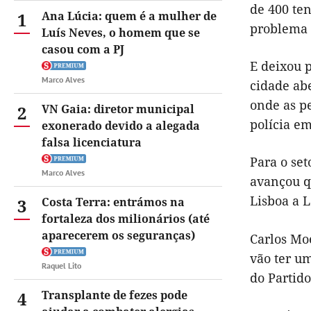
de 400 te
1
Ana Lúcia: quem é a mulher de
problema
Luís Neves, o homem que se
casou com a PJ
E deixou 
Marco Alves
cidade ab
onde as pe
2
VN Gaia: diretor municipal
polícia
e
exonerado devido a alegada
falsa licenciatura
Para o set
Marco Alves
avançou q
Lisboa a L
3
Costa Terra: entrámos na
fortaleza dos milionários (até
aparecerem os seguranças)
Carlos Mo
vão ter u
Raquel Lito
do Partido
4
Transplante de fezes pode