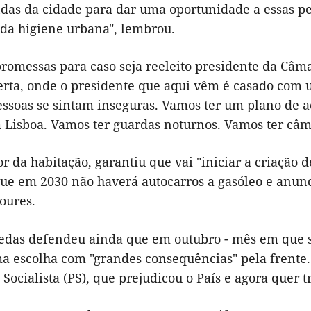
ndas da cidade
para dar uma oportunidade a essas p
da higiene
urbana
", lembrou.
promessas para caso seja reeleito presidente da Câm
erta, onde o presidente que aqui vêm é casado com
ssoas se sintam inseguras. V
am
os ter um plano de 
m
Lisboa
. Vamos ter guardas noturnos. Vamos ter câ
or da habitação, garantiu que vai "iniciar a criação d
ue em 2030 não haverá autocarros a gasóleo e anunci
oures.
edas defendeu ainda que em outubro - mês em que se 
ma escolha com "grandes consequências" pela frente
 Socialista (PS), que
prejudicou o País e agora
quer t