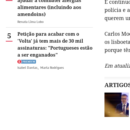
ajudar a combater alergias
E continuo
alimentares (incluindo aos
polícia e
a
amendoins)
querem
u
Renata Lima Lobo
Carlos Moe
5
Petição para acabar com o
'Volta' já tem mais de 30 mil
os lisboet
assinaturas: "Portugueses estão
porque
tê
a ser enganados"
Em atuali
Isabel Dantas
Marta Rodrigues
ARTIGO