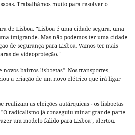
essoas.
Trabalhámos muito para resolver
o
ara de Lisboa. "Lisboa é uma cidade segura, uma
 uma imigrande. Mas não podemos ter uma cidade
ação
de segurança para
Lisboa
. Vamos ter mais
maras
de
vídeoproteção
."
e novos bairros lisboetas". Nos transportes,
ou a criação de um novo elétrico que irá ligar
realizam as eleições autárquicas - os lisboetas
.
"O radicalismo
já
conseguiu minar grande
parte
razer um modelo falido para
Lisboa", alertou.