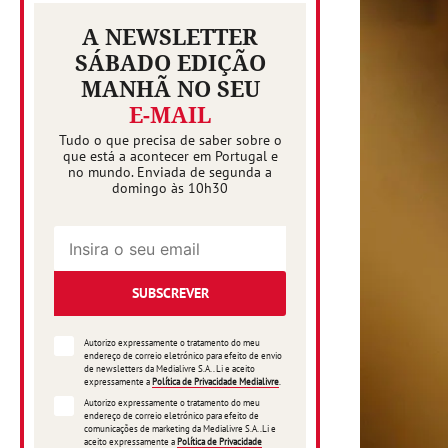
A NEWSLETTER
SÁBADO EDIÇÃO
MANHÃ NO SEU
E-MAIL
Tudo o que precisa de saber sobre o
que está a acontecer em Portugal e
no mundo. Enviada de segunda a
domingo às 10h30
SUBSCREVER
Autorizo expressamente o tratamento do meu
endereço de correio eletrónico para efeito de envio
de newsletters da Medialivre S.A.. Li e aceito
expressamente a
Política de Privacidade Medialivre
.
Autorizo expressamente o tratamento do meu
endereço de correio eletrónico para efeito de
comunicações de marketing da Medialivre S.A..Li e
aceito expressamente a
Política de Privacidade