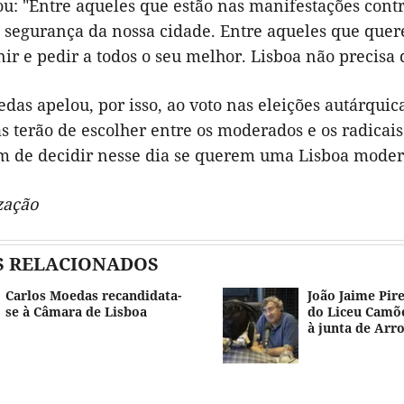
u: "
Entre aqueles que
estão
nas
manifestações
contr
 segurança da nossa cidade. Entre aqueles que quere
nir e pedir a todos o seu melhor. Li
sboa
não
precisa
das apelou, por isso, ao voto nas eleições autárquic
as terão de escolher entre os moderados e os radicais.
m
de decidir nesse dia se
querem uma Lisboa modera
zação
S RELACIONADOS
Carlos Moedas recandidata-
João Jaime Pire
se à Câmara de Lisboa
do Liceu Camõe
à junta de Arr