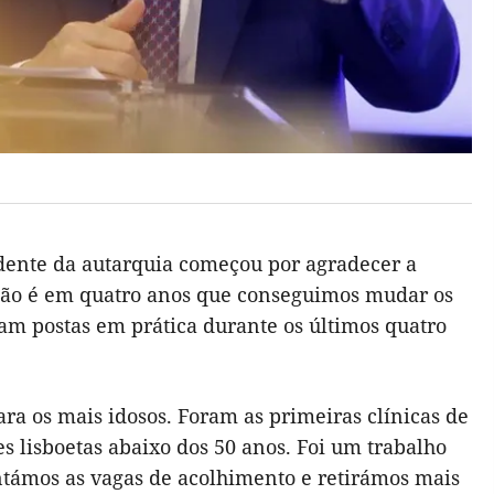
sidente da autarquia começou por agradecer a
ão é em quatro anos que conseguimos mudar os
m postas em prática durante os últimos quatro
ara os mais
idosos.
F
o
ram as primeiras
clínicas
de
s lisboetas
abai
xo dos 50 anos. Foi um trabalho
ntámos as vagas de
acolhimento e
retirámos mais