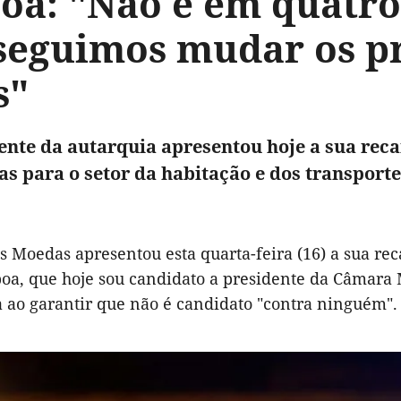
boa: "Não é em quatro
seguimos mudar os p
s"
ente da autarquia apresentou hoje a sua re
s para o setor da habitação e dos transporte
os Moedas apresentou esta quarta-feira (16) a sua r
boa,
que hoje
sou candidato
a presidente da Câ
mara
 ao garantir que não é candidato "contra ninguém".