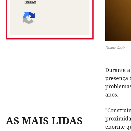
Medialivre
.
Duarte Roriz
Durante a 
presença 
problemas
anos.
"Construí
AS MAIS LIDAS
proximid
enorme qu