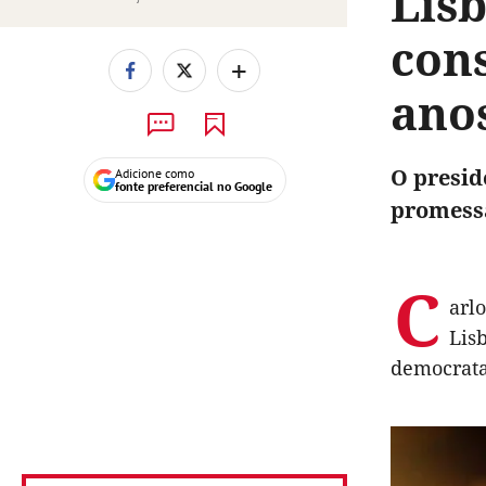
Lis
con
+
ano
O presid
Adicione como
fonte preferencial no Google
promessa
C
arl
Lis
democrata