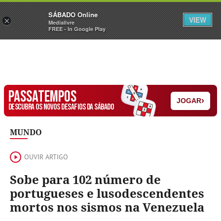
Sábado
SÁBADO Online
Assine
Iniciar Sessão
VIEW
×
Medialivre
FREE - In Google Play
PASSATEMPOS
›
JOGAR
DESCUBRA OS NOVOS DESAFIOS DA SÁBADO
MUNDO
OUVIR ARTIGO
Sobe para 102 número de
portugueses e lusodescendentes
mortos nos sismos na Venezuela