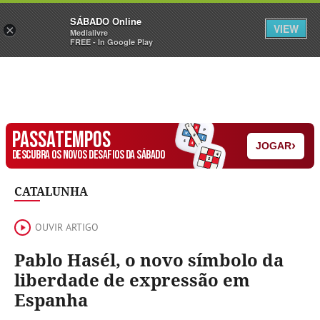
Sábado
SÁBADO Online
Assine
Iniciar Sessão
VIEW
×
Medialivre
FREE - In Google Play
PASSATEMPOS
›
JOGAR
DESCUBRA OS NOVOS DESAFIOS DA SÁBADO
CATALUNHA
OUVIR ARTIGO
Pablo Hasél, o novo símbolo da
liberdade de expressão em
Espanha