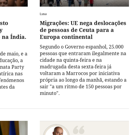
Lusa
sto
Migrações: UE nega deslocações
y
de pessoas de Ceuta para a
na Índia.
Europa continental
Segundo o Governo espanhol, 25.000
pessoas que entraram ilegalmente na
 de maio, e a
cidade na quinta-feira e na
ducação, a
madrugada desta sexta-feira já
anata Party
voltaram a Marrocos por iniciativa
tírica nas
própria ao longo da manhã, estando a
 fenómenos
sair "a um ritmo de 150 pessoas por
ntes da
minuto".