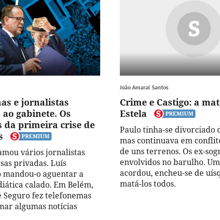
João Amaral Santos
as e jornalistas
Crime e Castigo: a ma
ao gabinete. Os
Estela
 da primeira crise de
Paulo tinha-se divorciado d
s
mas continuava em conflit
de uns terrenos. Os ex-so
amou vários jornalistas
envolvidos no barulho. Um
sas privadas. Luís
acordou, encheu-se de uísq
 mandou-o aguentar a
matá-los todos.
iática calado. Em Belém,
é Seguro fez telefonemas
mar algumas notícias