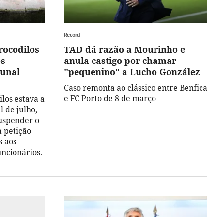
Record
crocodilos
TAD dá razão a Mourinho e
os
anula castigo por chamar
bunal
"pequenino" a Lucho González
Caso remonta ao clássico entre Benfica
e FC Porto de 8 de março
ilos estava a
l de julho,
uspender o
 petição
s aos
uncionários.