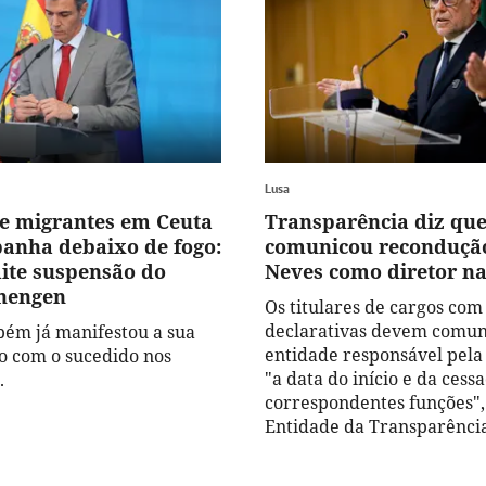
Lusa
e migrantes em Ceuta
Transparência diz que
panha debaixo de fogo:
comunicou recondução
mite suspensão do
Neves como diretor na
hengen
Os titulares de cargos com
declarativas devem comun
ém já manifestou a sua
entidade responsável pela 
 com o sucedido nos
"a data do início e da cess
.
correspondentes funções",
Entidade da Transparência