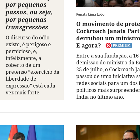
por pequenos
passos, ou seja,
Renata Lima Lobo
por pequenas
O movimento de prote
transgressões
Cockroach Janata Part
O discurso do ódio
derrubou um ministro 
existe, é perigoso e
E agora?
pernicioso, e,
Entre a sua fundação, a 16
infelizmente, a
demissão do ministro da E
coberto de um
25 de julho, o Cockroach J
pretenso “exercício da
passou de uma iniciativa sa
liberdade de
redes sociais para um dos
expressão” está cada
políticos mais surpreende
vez mais forte.
Índia no último ano.