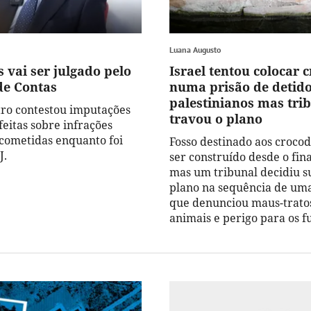
Luana Augusto
 vai ser julgado pelo
Israel tentou colocar 
de Contas
numa prisão de detid
palestinianos mas tri
tro contestou imputações
travou o plano
feitas sobre infrações
 cometidas enquanto foi
Fosso destinado aos crocod
J.
ser construído desde o fina
mas um tribunal decidiu s
plano na sequência de uma
que denunciou maus-trato
animais e perigo para os f