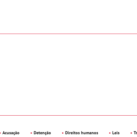
Acusação
Detenção
Direitos humanos
Leis
T