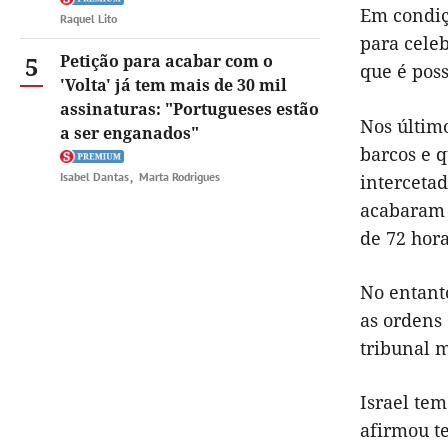
Em condiçõ
Raquel Lito
para celeb
5
Petição para acabar com o
que é pos
'Volta' já tem mais de 30 mil
assinaturas: "Portugueses estão
Nos último
a ser enganados"
barcos e 
Isabel Dantas
Marta Rodrigues
intercetad
acabaram 
de 72 hora
No entanto
as ordens 
tribunal 
Israel tem
afirmou t