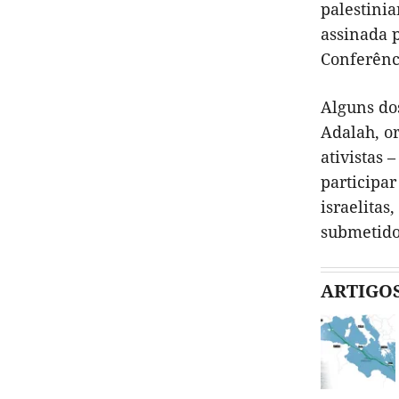
palestini
assinada p
Conferênc
Alguns dos
Adalah, or
ativistas
participar
israelitas
submetido
ARTIGO