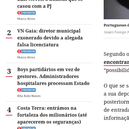
casou com a PJ
Marco Alves
Portugueses d
2
VN Gaia: diretor municipal
Israeli Foreign M
exonerado devido a alegada
falsa licenciatura
Segundo o
Marco Alves
encontra
3
Boys partidários em vez de
“possibil
gestores. Administradores
hospitalares processam Estado
O que se s
a sua dep
Rita Rato Nunes
posterior
4
Costa Terra: entrámos na
de entrad
fortaleza dos milionários (até
informação
aparecerem os seguranças)