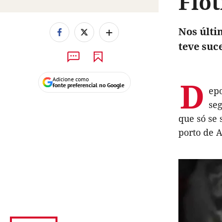
Flot
+
Nos últi
teve suc
D
Adicione como
fonte preferencial no Google
ep
seg
que só se 
porto de 