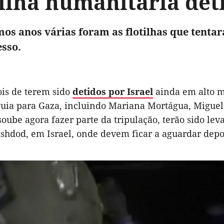
ilha humanitária deti
mos anos várias foram as flotilhas que tent
esso.
ois de terem sido
detidos por Israel
ainda em alto m
uia para Gaza, incluindo Mariana Mortágua, Miguel 
soube agora fazer parte da tripulação, terão sido lev
Ashdod, em Israel, onde devem ficar a aguardar depo