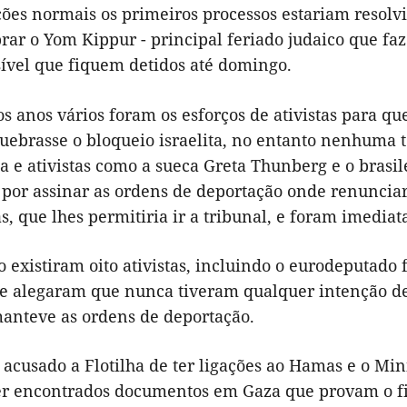
es normais os primeiros processos estariam resolvid
rar o Yom Kippur - principal feriado judaico que fa
sível que fiquem detidos até domingo.
s anos vários foram os esforços de ativistas para q
quebrasse o bloqueio israelita, no entanto nenhuma 
a e ativistas como a sueca Greta Thunberg e o brasi
por assinar as ordens de deportação onde renunciar
s, que lhes permitiria ir a tribunal, e foram imedia
 existiram oito ativistas, incluindo o eurodeputado
e alegaram que nunca tiveram qualquer intenção de e
manteve as ordens de deportação.
 acusado a Flotilha de ter ligações ao Hamas e o Mini
er encontrados documentos em Gaza que provam o f