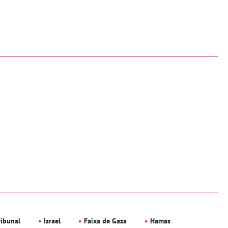
ribunal
Israel
Faixa de Gaza
Hamas