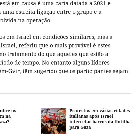
stá em causa é uma carta datada a 2021 e
uma estreita ligação entre o grupo e a
volvida na operação.
idos em Israel em condições similares, mas a
srael, referiu que o mais provável é estes
mo tratamento do que aqueles que estão a
ríodo de tempo. No entanto alguns líderes
em-Gvir, têm sugerido que os participantes sejam
sobre os
Protestos em várias cidades
am na
italianas após Israel
Gaza?
intercetar barcos da flotilha
para Gaza