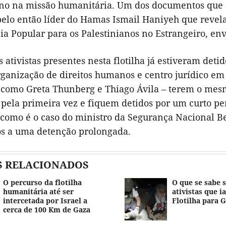
ano na missão humanitária. Um dos documentos que e
elo então líder do Hamas Ismail Haniyeh que revela 
ia Popular para os Palestinianos no Estrangeiro, en
 ativistas presentes nesta flotilha já estiveram det
ganização de direitos humanos e centro jurídico em I
 – como Greta Thunberg e Thiago Ávila – terem o mes
 pela primeira vez e fiquem detidos por um curto pe
, como é o caso do ministro da Segurança Nacional B
s a uma detenção prolongada.
S RELACIONADOS
O percurso da flotilha
O que se sabe 
humanitária até ser
ativistas que i
intercetada por Israel a
Flotilha para 
cerca de 100 Km de Gaza