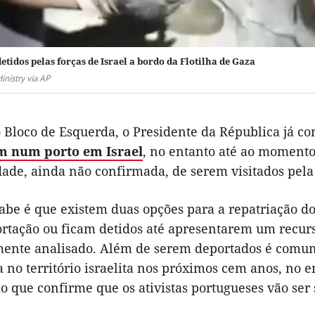
etidos pelas forças de Israel a bordo da Flotilha de Gaza
inistry via AP
 Bloco de Esquerda, o Presidente da Républica já c
m num porto em Israel
, no entanto até ao moment
idade, ainda não confirmada, de serem visitados pel
abe é que existem duas opções para a repatriação d
ortação ou ficam detidos até apresentarem um recur
mente analisado. Além de serem deportados é comum, 
a no território israelita nos próximos cem anos, no
 que confirme que os ativistas portugueses vão ser 