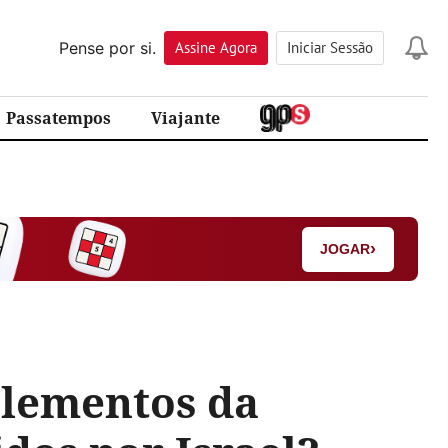
Pense por si.
Assine
Agora
Iniciar Sessão
Passatempos
Viajante
›
JOGAR
elementos da