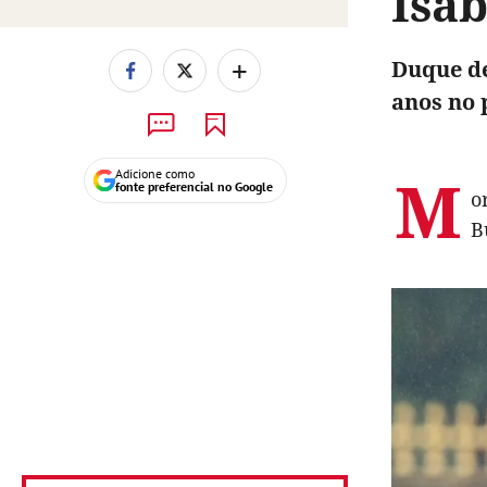
Isab
+
Duque de
anos no 
M
Adicione como
fonte preferencial no Google
o
B