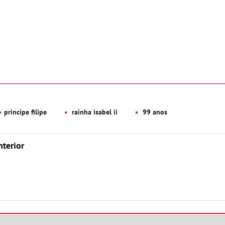
principe filipe
rainha isabel ii
99 anos
nterior