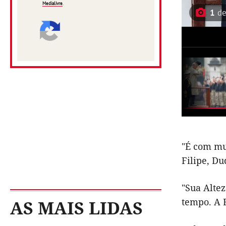
Medialivre
.
1
d
"É com mu
Filipe, D
"Sua Alte
tempo. A F
AS MAIS LIDAS