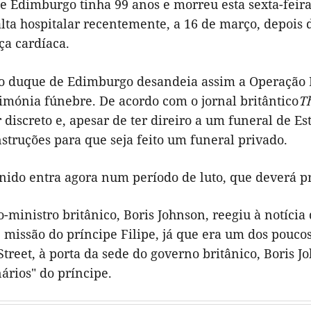
 Edimburgo tinha 99 anos e morreu esta sexta-feira
lta hospitalar recentemente, a 16 de março, depois 
a cardíaca.
o duque de Edimburgo desandeia assim a Operação F
imónia fúnebre. De acordo com o jornal britântico
T
 discreto e, apesar de ter direiro a um funeral de E
struções para que seja feito um funeral privado.
nido entra agora num período de luto, que deverá pr
o-ministro britânico, Boris Johnson, reegiu à notíc
 missão do príncipe Filipe, já que era um dos pouco
reet, à porta da sede do governo britânico, Boris Jo
ários" do príncipe.