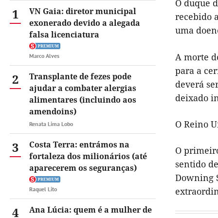
O duque de
1
VN Gaia: diretor municipal
recebido a
exonerado devido a alegada
uma doenç
falsa licenciatura
A morte d
Marco Alves
para a cer
2
Transplante de fezes pode
deverá ser
ajudar a combater alergias
deixado in
alimentares (incluindo aos
amendoins)
O Reino U
Renata Lima Lobo
3
Costa Terra: entrámos na
O primeir
fortaleza dos milionários (até
sentido de
aparecerem os seguranças)
Downing St
extraordin
Raquel Lito
4
Ana Lúcia: quem é a mulher de