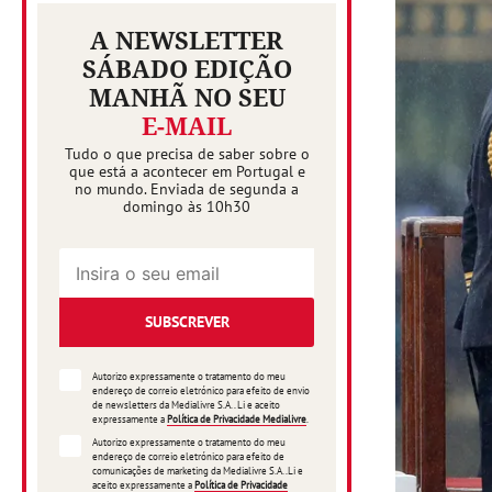
A NEWSLETTER
SÁBADO EDIÇÃO
MANHÃ NO SEU
E-MAIL
Tudo o que precisa de saber sobre o
que está a acontecer em Portugal e
no mundo. Enviada de segunda a
domingo às 10h30
SUBSCREVER
Autorizo expressamente o tratamento do meu
endereço de correio eletrónico para efeito de envio
de newsletters da Medialivre S.A.. Li e aceito
expressamente a
Política de Privacidade Medialivre
.
Autorizo expressamente o tratamento do meu
endereço de correio eletrónico para efeito de
comunicações de marketing da Medialivre S.A..Li e
aceito expressamente a
Política de Privacidade